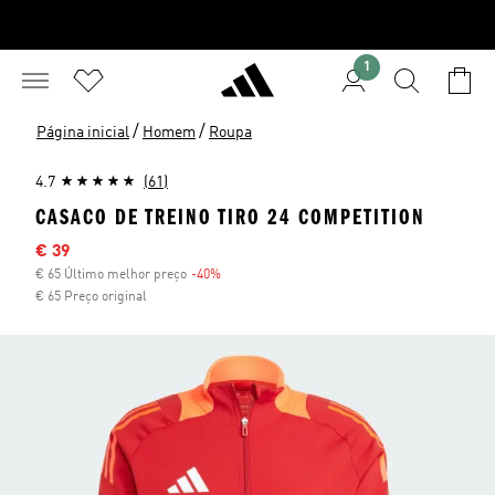
1
/
/
Página inicial
Homem
Roupa
4.7
(61)
CASACO DE TREINO TIRO 24 COMPETITION
Preço com desconto
€ 39
€ 65 Último melhor preço
-40%
Desconto
€ 65 Preço original