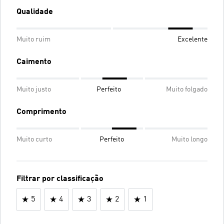
Qualidade
Muito ruim
Excelente
Caimento
Muito justo
Perfeito
Muito folgado
Comprimento
Muito curto
Perfeito
Muito longo
Filtrar por classificação
5
4
3
2
1