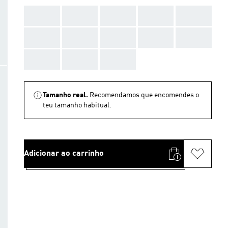
AAA
AAA
AAA
AAA
AAA
AAA
AAA
AAA
AAA
AAA
AAA
AAA
AAA
Tamanho real.
Recomendamos que encomendes o
teu tamanho habitual.
Adicionar ao carrinho