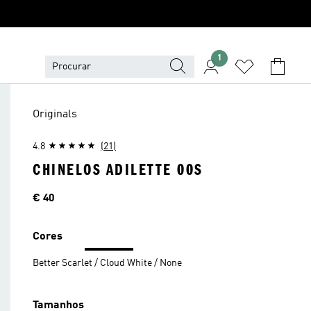
1
Originals
4.8
(21)
CHINELOS ADILETTE 00S
Preço
€ 40
Cores
Better Scarlet / Cloud White / None
Tamanhos