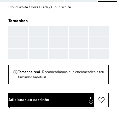
Cloud White / Core Black / Cloud White
Tamanhos
AAA
AAA
AAA
AAA
AAA
AAA
AAA
AAA
AAA
AAA
AAA
AAA
AAA
AAA
AAA
Tamanho real.
Recomendamos que encomendes o teu
tamanho habitual.
Adicionar ao carrinho