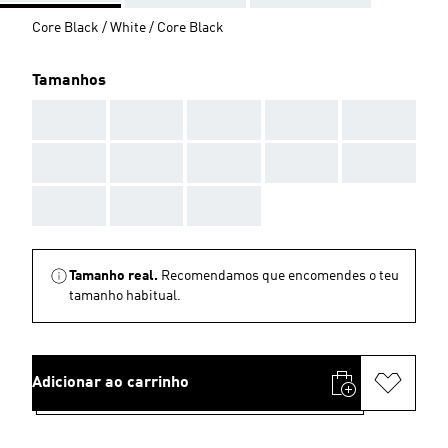
Core Black / White / Core Black
Tamanhos
AAA
AAA
AAA
AAA
AAA
AAA
AAA
AAA
AAA
AAA
AAA
AAA
AAA
Tamanho real.
Recomendamos que encomendes o teu
tamanho habitual.
Adicionar ao carrinho