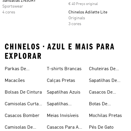
Sandálias ZNSORY
€ 40 Preço original
Sportswear
4 cores
Chinelos Adilette Lite
Originals
3 cores
CHINELOS • AZUL E MAIS PARA
EXPLORAR
Parkas De
T-shirts Brancas
Chuteiras De
Inverno
Râguebi
Macacões
Calças Pretas
Sapatilhas De
Skateboard
Bolsas De Cintura
Sapatilhas Azuis
Casacos De
Inverno
Camisolas Curtas
Sapatilhas
Botas De
De Verão
Douradas
Caminhada
Casacos Bomber
Meias Invisíveis
Mochilas Pretas
Camisolas De
Casacos Para A
Pés De Gato