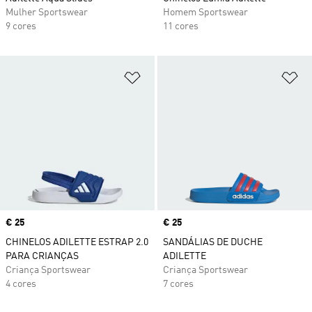
Mulher Sportswear
Homem Sportswear
9 cores
11 cores
Adicionar à Lista de Desejos
Ad
Price
€ 25
Price
€ 25
CHINELOS ADILETTE ESTRAP 2.0
SANDÁLIAS DE DUCHE
PARA CRIANÇAS
ADILETTE
Criança Sportswear
Criança Sportswear
4 cores
7 cores