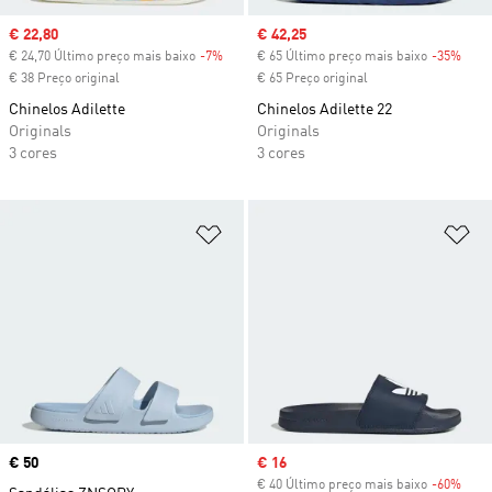
Sale price
€ 22,80
Sale price
€ 42,25
€ 24,70 Último preço mais baixo
-7%
Discount
€ 65 Último preço mais baixo
-35%
Disc
€ 38 Preço original
€ 65 Preço original
Chinelos Adilette
Chinelos Adilette 22
Originals
Originals
3 cores
3 cores
Adicionar à Lista de Desejos
Ad
Price
€ 50
Sale price
€ 16
€ 40 Último preço mais baixo
-60%
Disc