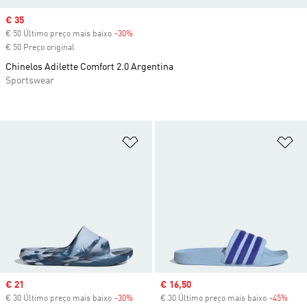
Sale price
€ 35
€ 50 Último preço mais baixo
-30%
Discount
€ 50 Preço original
Chinelos Adilette Comfort 2.0 Argentina
Sportswear
Adicionar à Lista de Desejos
Ad
Sale price
€ 21
Sale price
€ 16,50
€ 30 Último preço mais baixo
-30%
Discount
€ 30 Último preço mais baixo
-45%
Disc