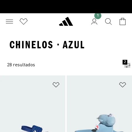
1
CHINELOS · AZUL
2
28 resultados
Adicionar à Lista de Desejos
Ad