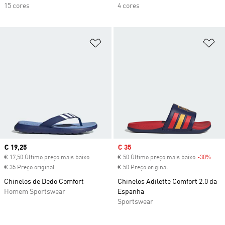
15 cores
4 cores
Adicionar à Lista de Desejos
Ad
Current price
€ 19,25
Sale price
€ 35
€ 17,50 Último preço mais baixo
€ 50 Último preço mais baixo
-30%
Disc
€ 35 Preço original
€ 50 Preço original
Chinelos de Dedo Comfort
Chinelos Adilette Comfort 2.0 da
Homem Sportswear
Espanha
Sportswear