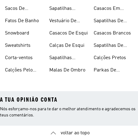
Alças
Chuva
Sacos De
Sapatilhas
Casacos Em
Desporto
Brancas
Fleece
Fatos De Banho
Vestuário De
Sapatilhas De
Desporto
Halterofilismo
Snowboard
Casacos De Esqui
Casacos Brancos
Sweatshirts
Calças De Esqui
Sapatilhas De
Basquetebol
Corta-ventos
Sapatilhas
Calções Pretos
Vermelhas
Calções Pelo
Malas De Ombro
Parkas De
Joelho
Inverno
A TUA OPINIÃO CONTA
Nós esforçamo-nos para te dar o melhor atendimento e agradecemos os
teus comentários.
voltar ao topo