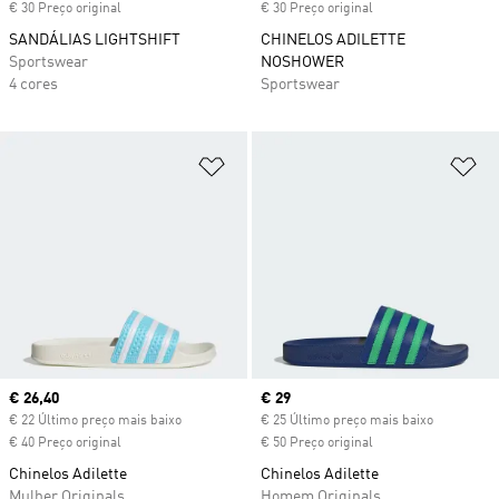
€ 30 Preço original
€ 30 Preço original
SANDÁLIAS LIGHTSHIFT
CHINELOS ADILETTE
Sportswear
NOSHOWER
4 cores
Sportswear
Adicionar à Lista de Desejos
Ad
Current price
€ 26,40
Current price
€ 29
€ 22 Último preço mais baixo
€ 25 Último preço mais baixo
€ 40 Preço original
€ 50 Preço original
Chinelos Adilette
Chinelos Adilette
Mulher Originals
Homem Originals