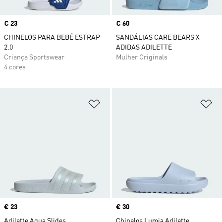
Price
€ 23
Price
€ 60
CHINELOS PARA BEBÉ ESTRAP
SANDÁLIAS CARE BEARS X
2.0
ADIDAS ADILETTE
Criança Sportswear
Mulher Originals
4 cores
Adicionar à Lista de Desejos
Ad
Price
€ 23
Price
€ 30
Adilette Aqua Slides
Chinelos Lumia Adilette