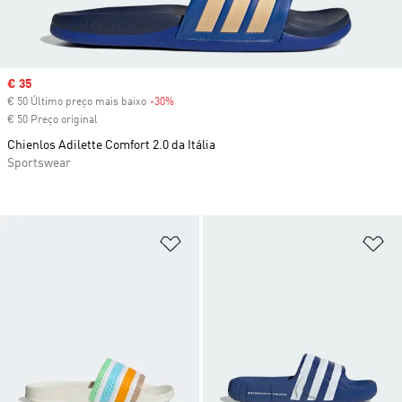
Sale price
€ 35
€ 50 Último preço mais baixo
-30%
Discount
€ 50 Preço original
Chienlos Adilette Comfort 2.0 da Itália
Sportswear
Adicionar à Lista de Desejos
Ad