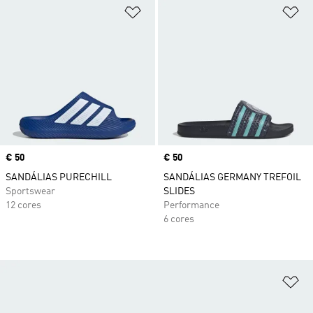
Adicionar à Lista de Desejos
Ad
Price
€ 50
Price
€ 50
SANDÁLIAS PURECHILL
SANDÁLIAS GERMANY TREFOIL
Sportswear
SLIDES
12 cores
Performance
6 cores
Ad