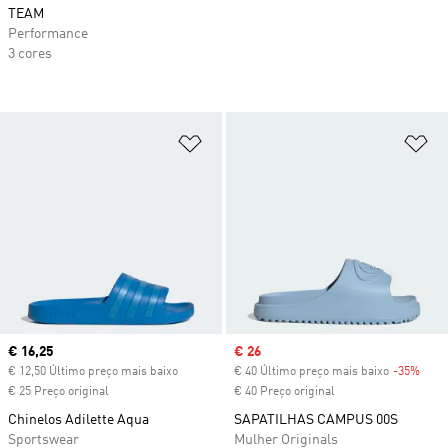
TEAM
Performance
3 cores
Adicionar à Lista de Desejos
Ad
Current price
€ 16,25
Sale price
€ 26
€ 12,50 Último preço mais baixo
€ 40 Último preço mais baixo
-35%
Disc
€ 25 Preço original
€ 40 Preço original
Chinelos Adilette Aqua
SAPATILHAS CAMPUS 00S
Sportswear
Mulher Originals