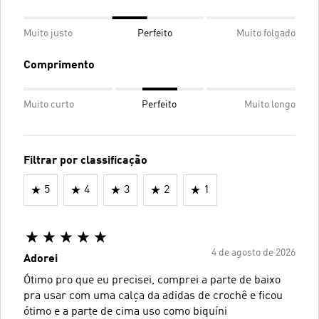
Muito justo
Perfeito
Muito folgado
Comprimento
Muito curto
Perfeito
Muito longo
Filtrar por classificação
5
4
3
2
1
4 de agosto de 2026
Adorei
Ótimo pro que eu precisei, comprei a parte de baixo
pra usar com uma calça da adidas de crochê e ficou
ótimo e a parte de cima uso como biquíni