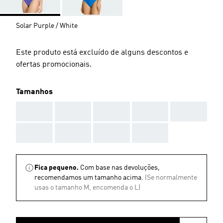
Solar Purple / White
Este produto está excluído de alguns descontos e
ofertas promocionais.
Tamanhos
AAA
AAA
AAA
AAA
AAA
AAA
AAA
AAA
AAA
Fica pequeno.
Com base nas devoluções,
recomendamos um tamanho acima.
(Se normalmente
usas o tamanho M, encomenda o L)