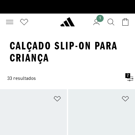
1
CALÇADO SLIP-ON PARA
CRIANÇA
2
33 resultados
Adicionar à Lista de Desejos
Ad