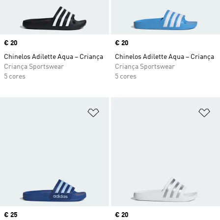
Price
€ 20
Price
€ 20
Chinelos Adilette Aqua – Criança
Chinelos Adilette Aqua – Criança
Criança Sportswear
Criança Sportswear
5 cores
5 cores
Adicionar à Lista de Desejos
Ad
Price
€ 25
Price
€ 20