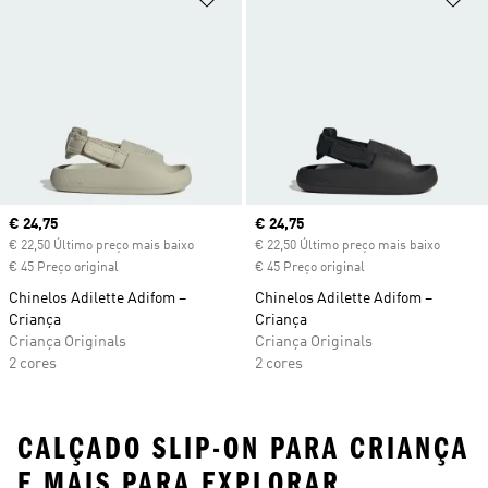
Current price
€ 24,75
Current price
€ 24,75
€ 22,50 Último preço mais baixo
€ 22,50 Último preço mais baixo
€ 45 Preço original
€ 45 Preço original
Chinelos Adilette Adifom –
Chinelos Adilette Adifom –
Criança
Criança
Criança Originals
Criança Originals
2 cores
2 cores
CALÇADO SLIP-ON PARA CRIANÇA
E MAIS PARA EXPLORAR