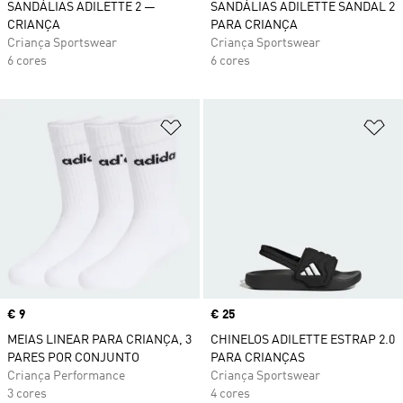
SANDÁLIAS ADILETTE 2 —
SANDÁLIAS ADILETTE SANDAL 2
CRIANÇA
PARA CRIANÇA
Criança Sportswear
Criança Sportswear
6 cores
6 cores
Adicionar à Lista de Desejos
Ad
Price
€ 9
Price
€ 25
MEIAS LINEAR PARA CRIANÇA, 3
CHINELOS ADILETTE ESTRAP 2.0
PARES POR CONJUNTO
PARA CRIANÇAS
Criança Performance
Criança Sportswear
3 cores
4 cores