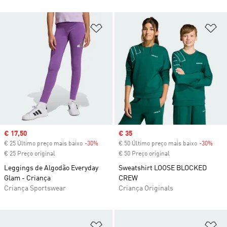
Adicionar à Lista de Desejos
Ad
Sale price
€ 17,50
Sale price
€ 35
€ 25 Último preço mais baixo
-30%
Discount
€ 50 Último preço mais baixo
-30%
Disc
€ 25 Preço original
€ 50 Preço original
Leggings de Algodão Everyday
Sweatshirt LOOSE BLOCKED
Glam - Criança
CREW
Criança Sportswear
Criança Originals
Adicionar à Lista de Desejos
Ad