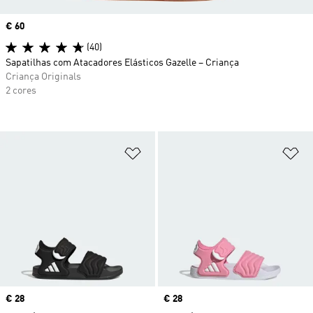
Price
€ 60
(40)
Sapatilhas com Atacadores Elásticos Gazelle – Criança
Criança Originals
2 cores
Adicionar à Lista de Desejos
Ad
Price
€ 28
Price
€ 28