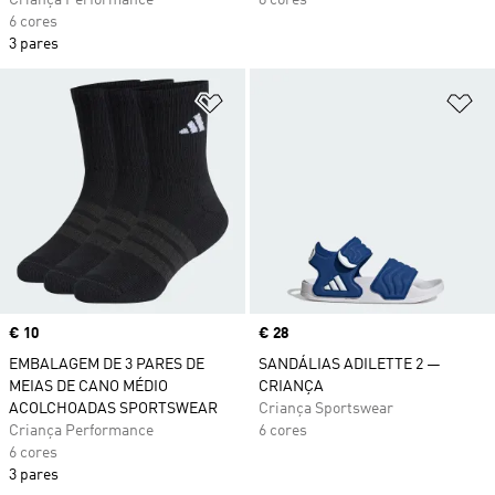
Criança Performance
8 cores
6 cores
3 pares
Adicionar à Lista de Desejos
Ad
Price
€ 10
Price
€ 28
EMBALAGEM DE 3 PARES DE
SANDÁLIAS ADILETTE 2 —
MEIAS DE CANO MÉDIO
CRIANÇA
ACOLCHOADAS SPORTSWEAR
Criança Sportswear
Criança Performance
6 cores
6 cores
3 pares