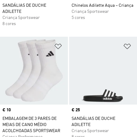
SANDÁLIAS DE DUCHE
Chinelos Adilette Aqua – Criança
ADILETTE
Criança Sportswear
Criança Sportswear
5 cores
8 cores
Adicionar à Lista de Desejos
Ad
Price
€ 10
Price
€ 25
EMBALAGEM DE 3 PARES DE
SANDÁLIAS DE DUCHE
MEIAS DE CANO MÉDIO
ADILETTE
ACOLCHOADAS SPORTSWEAR
Criança Sportswear