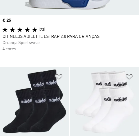
Price
€ 25
(23)
CHINELOS ADILETTE ESTRAP 2.0 PARA CRIANÇAS
Criança Sportswear
4 cores
Adicionar à Lista de Desejos
Ad