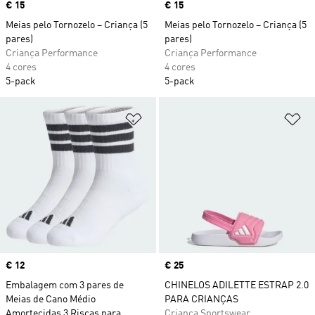
Price
€ 15
Price
€ 15
Meias pelo Tornozelo – Criança (5
Meias pelo Tornozelo – Criança (5
pares)
pares)
Criança Performance
Criança Performance
4 cores
4 cores
5-pack
5-pack
Adicionar à Lista de Desejos
Ad
Price
€ 12
Price
€ 25
Embalagem com 3 pares de
CHINELOS ADILETTE ESTRAP 2.0
Meias de Cano Médio
PARA CRIANÇAS
Amortecidas 3 Riscas para
Criança Sportswear