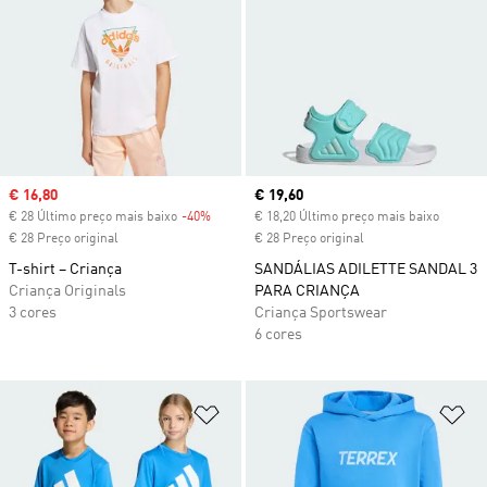
Sale price
€ 16,80
Current price
€ 19,60
€ 28 Último preço mais baixo
-40%
Discount
€ 18,20 Último preço mais baixo
€ 28 Preço original
€ 28 Preço original
T-shirt – Criança
SANDÁLIAS ADILETTE SANDAL 3
Criança Originals
PARA CRIANÇA
3 cores
Criança Sportswear
6 cores
Adicionar à Lista de Desejos
Ad