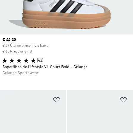
Current price
€ 44,20
€ 39 Último preço mais baixo
€ 65 Preço original
(43)
Sapatilhas de Lifestyle VL Court Bold – Criança
Criança Sportswear
Adicionar à Lista de Desejos
Ad