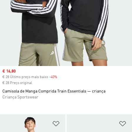
Sale price
€ 16,80
€ 28 Último preço mais baixo
-40%
Discount
€ 28 Preço original
Camisola de Manga Comprida Train Essentials — criança
Criança Sportswear
Adicionar à Lista de Desejos
Ad