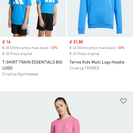
Sale price
€ 14
Sale price
€ 31,50
€ 20 Último preço mais baixo
-30%
Discount
€ 45 Último preço mais baixo
-30%
Disc
€ 20 Preço original
€ 45 Preço original
T-SHIRT TRAIN ESSENTIALS BIG
Terrex Kids Multi Logo Hoodie
LOGO
Criança TERREX
Criança Sportswear
Ad