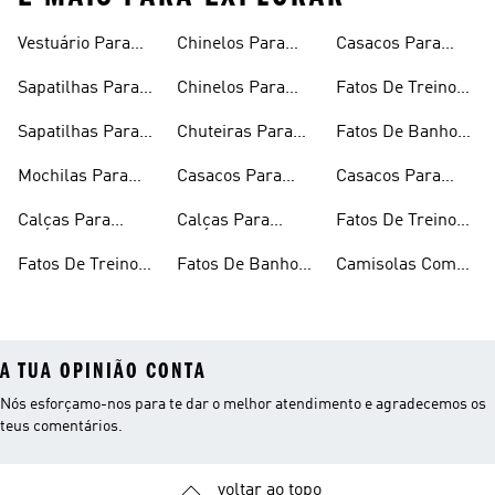
Vestuário Para
Chinelos Para
Casacos Para
Bebé
Rapariga
Rapaz
Sapatilhas Para
Chinelos Para
Fatos De Treino
Criança
Rapaz
Para Rapazes
Sapatilhas Para
Chuteiras Para
Fatos De Banho
Bebé
Criança
Para Rapariga
Mochilas Para
Casacos Para
Casacos Para
Criança
Rapariga
Criança
Calças Para
Calças Para
Fatos De Treino
Rapaz
Rapariga
Para Rapariga
Fatos De Treino
Fatos De Banho
Camisolas Com
Para Criança
Para Criança
Capuz Para
Rapariga
A TUA OPINIÃO CONTA
Nós esforçamo-nos para te dar o melhor atendimento e agradecemos os
teus comentários.
voltar ao topo