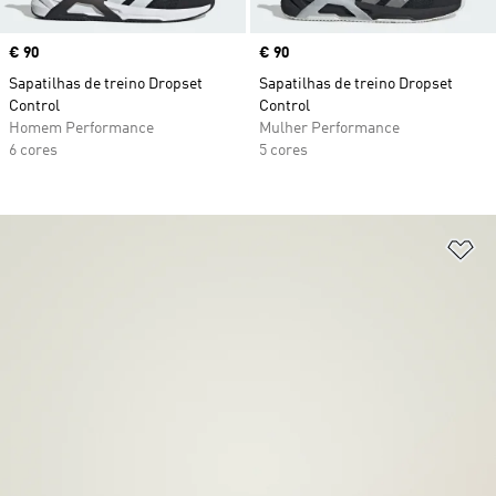
Price
€ 90
Price
€ 90
Sapatilhas de treino Dropset
Sapatilhas de treino Dropset
Control
Control
Homem Performance
Mulher Performance
6 cores
5 cores
Ad