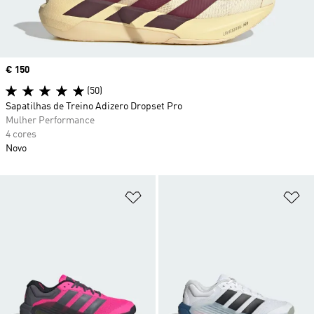
Price
€ 150
(50)
Sapatilhas de Treino Adizero Dropset Pro
Mulher Performance
4 cores
Novo
Adicionar à Lista de Desejos
Ad