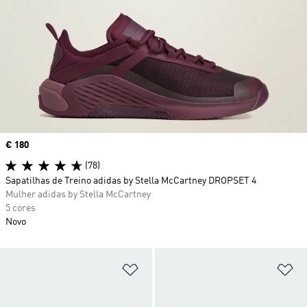
Price
€ 180
(78)
Sapatilhas de Treino adidas by Stella McCartney DROPSET 4
Mulher adidas by Stella McCartney
5 cores
Novo
Adicionar à Lista de Desejos
Ad