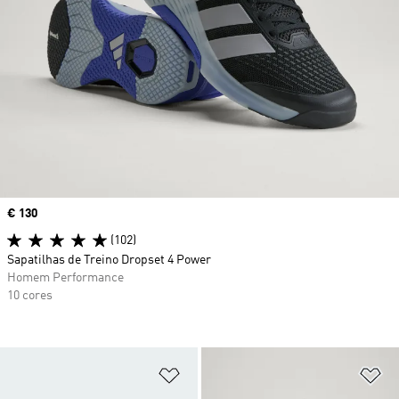
Price
€ 130
(102)
Sapatilhas de Treino Dropset 4 Power
Homem Performance
10 cores
Adicionar à Lista de Desejos
Ad