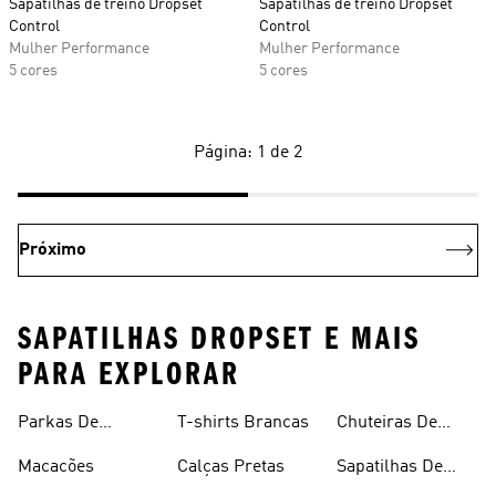
Sapatilhas de treino Dropset
Sapatilhas de treino Dropset
Control
Control
Mulher Performance
Mulher Performance
5 cores
5 cores
Página: 1 de 2
Próximo
SAPATILHAS DROPSET E MAIS
PARA EXPLORAR
Parkas De
T-shirts Brancas
Chuteiras De
Inverno
Râguebi
Macacões
Calças Pretas
Sapatilhas De
Skateboard