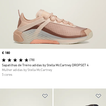
Price
€ 180
(78)
Sapatilhas de Treino adidas by Stella McCartney DROPSET 4
Mulher adidas by Stella McCartney
5 cores
Adicionar à Lista de Desejos
Ad