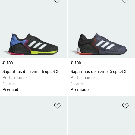
Price
€ 130
Price
€ 130
Sapatilhas de treino Dropset 3
Sapatilhas de treino Dropset 3
Performance
Performance
4 cores
4 cores
Premiado
Premiado
Adicionar à Lista de Desejos
Ad