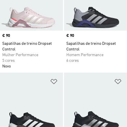
Price
€ 90
Price
€ 90
Sapatilhas de treino Dropset
Sapatilhas de treino Dropset
Control
Control
Mulher Performance
Homem Performance
5 cores
6 cores
Novo
Adicionar à Lista de Desejos
Ad