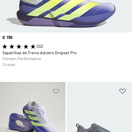
Price
€ 150
(32)
Sapatilhas de Treino Adizero Dropset Pro
Homem Performance
3 cores
Adicionar à Lista de Desejos
Ad