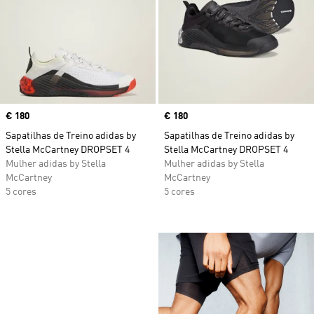
Price
€ 180
Price
€ 180
Sapatilhas de Treino adidas by
Sapatilhas de Treino adidas by
Stella McCartney DROPSET 4
Stella McCartney DROPSET 4
Mulher adidas by Stella
Mulher adidas by Stella
McCartney
McCartney
5 cores
5 cores