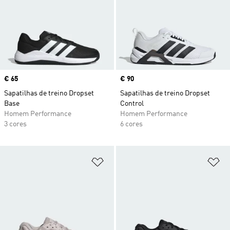
Price
€ 65
Price
€ 90
Sapatilhas de treino Dropset
Sapatilhas de treino Dropset
Base
Control
Homem Performance
Homem Performance
3 cores
6 cores
Adicionar à Lista de Desejos
Ad