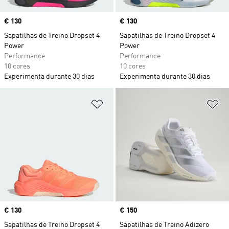
Price
€ 130
Price
€ 130
Sapatilhas de Treino Dropset 4
Sapatilhas de Treino Dropset 4
Power
Power
Performance
Performance
10 cores
10 cores
Experimenta durante 30 dias
Experimenta durante 30 dias
Adicionar à Lista de Desejos
Ad
Price
€ 130
Price
€ 150
Sapatilhas de Treino Dropset 4
Sapatilhas de Treino Adizero