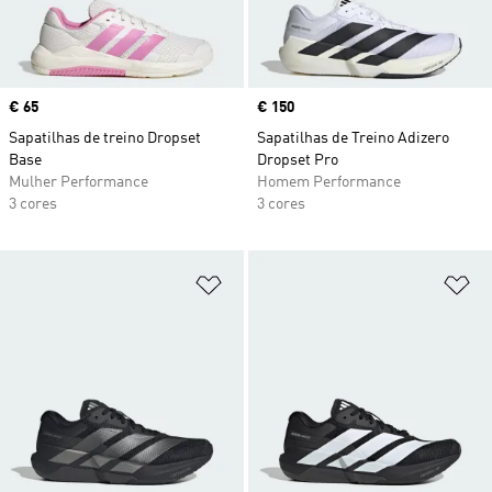
Price
€ 65
Price
€ 150
Sapatilhas de treino Dropset
Sapatilhas de Treino Adizero
Base
Dropset Pro
Mulher Performance
Homem Performance
3 cores
3 cores
Adicionar à Lista de Desejos
Ad