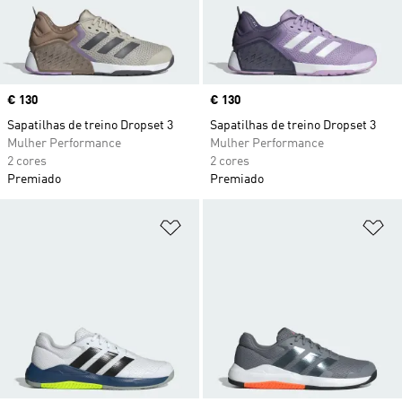
Price
€ 130
Price
€ 130
Sapatilhas de treino Dropset 3
Sapatilhas de treino Dropset 3
Mulher Performance
Mulher Performance
2 cores
2 cores
Premiado
Premiado
Adicionar à Lista de Desejos
Ad