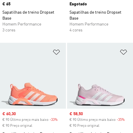
Price
€ 65
Esgotado
Sapatilhas de treino Dropset
Sapatilhas de treino Dropset
Base
Base
Homem Performance
Homem Performance
3 cores
4 cores
Adicionar à Lista de Desejos
Ad
Sale price
€ 60,30
Sale price
€ 58,50
€ 90 Último preço mais baixo
-33%
Discount
€ 90 Último preço mais baixo
-35%
Disc
€ 90 Preço original
€ 90 Preço original