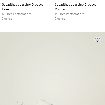
Sapatilhas de treino Dropset
Sapatilhas de treino Dropset
Base
Control
Mulher Performance
Mulher Performance
3 cores
5 cores
Ad