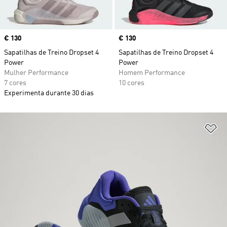
Price
€ 130
Price
€ 130
Sapatilhas de Treino Dropset 4
Sapatilhas de Treino Dropset 4
Power
Power
Mulher Performance
Homem Performance
7 cores
10 cores
Experimenta durante 30 dias
Ad