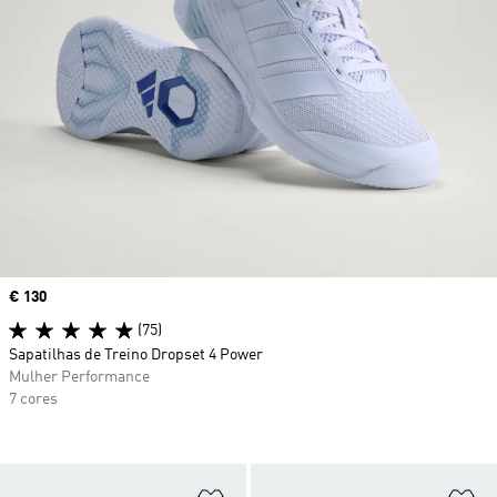
Price
€ 130
(75)
Sapatilhas de Treino Dropset 4 Power
Mulher Performance
7 cores
Adicionar à Lista de Desejos
Ad