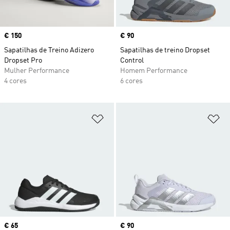
Price
€ 150
Price
€ 90
Sapatilhas de Treino Adizero
Sapatilhas de treino Dropset
Dropset Pro
Control
Mulher Performance
Homem Performance
4 cores
6 cores
Adicionar à Lista de Desejos
Ad
Price
€ 65
Price
€ 90