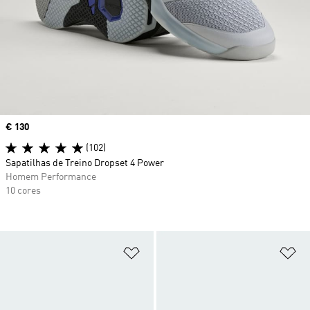
Price
€ 130
(102)
Sapatilhas de Treino Dropset 4 Power
Homem Performance
10 cores
Adicionar à Lista de Desejos
Ad