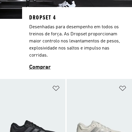
DROPSET 4
Desenhadas para desempenho em todos os
treinos de força. As Dropset proporcionam
maior controlo nos levantamentos de pesos,
explosividade nos saltos e impulso nas
corridas.
Comprar
Adicionar à Lista de Desejos
Ad