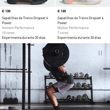
Price
€ 130
Price
€ 130
Sapatilhas de Treino Dropset 4
Sapatilhas de Treino Dropset 4
Power
Power
Homem Performance
Mulher Performance
10 cores
7 cores
Experimenta durante 30 dias
Experimenta durante 30 dias