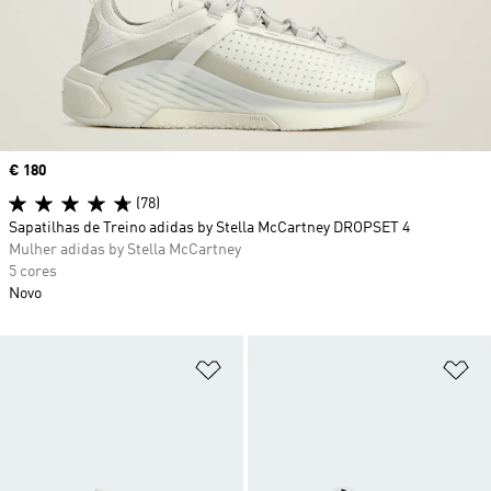
Price
€ 180
(78)
Sapatilhas de Treino adidas by Stella McCartney DROPSET 4
Mulher adidas by Stella McCartney
5 cores
Novo
Adicionar à Lista de Desejos
Ad