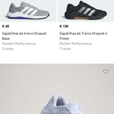
Price
€ 65
Price
€ 130
Sapatilhas de treino Dropset
Sapatilhas de Treino Dropset 4
Base
Power
Homem Performance
Mulher Performance
3 cores
7 cores
Ad