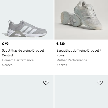
Price
€ 90
Price
€ 130
Sapatilhas de treino Dropset
Sapatilhas de Treino Dropset 4
Control
Power
Homem Performance
Mulher Performance
6 cores
7 cores
Adicionar à Lista de Desejos
Ad