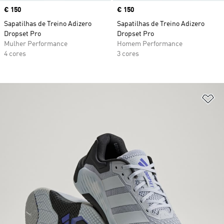
Price
€ 150
Price
€ 150
Sapatilhas de Treino Adizero
Sapatilhas de Treino Adizero
Dropset Pro
Dropset Pro
Mulher Performance
Homem Performance
4 cores
3 cores
Ad