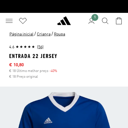
1
/
/
Página inicial
Criança
Roupa
4.6
(56)
ENTRADA 22 JERSEY
Preço com desconto
€ 10,80
€ 18 Último melhor preço
-40%
Desconto
€ 18 Preço original