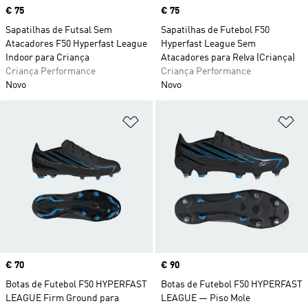
Price
€ 75
Price
€ 75
Sapatilhas de Futsal Sem
Sapatilhas de Futebol F50
Atacadores F50 Hyperfast League
Hyperfast League Sem
Indoor para Criança
Atacadores para Relva (Criança)
Criança Performance
Criança Performance
Novo
Novo
Adicionar à Lista de Desejos
Ad
Price
€ 70
Price
€ 90
Botas de Futebol F50 HYPERFAST
Botas de Futebol F50 HYPERFAST
LEAGUE Firm Ground para
LEAGUE — Piso Mole