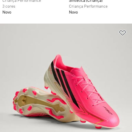
Criança Performance
Sintética (Criança)
3 cores
Criança Performance
Novo
Novo
Ad