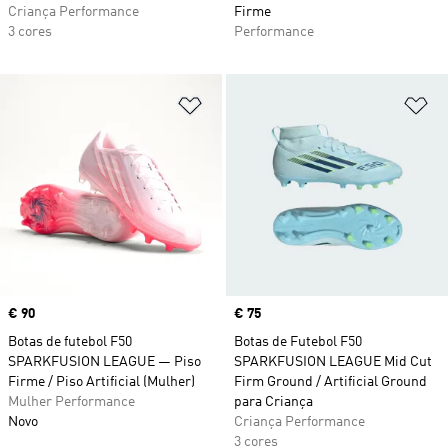
Criança Performance
Firme
3 cores
Performance
Adicionar à Lista de Desejos
Ad
Price
€ 90
Price
€ 75
Botas de futebol F50
Botas de Futebol F50
SPARKFUSION LEAGUE — Piso
SPARKFUSION LEAGUE Mid Cut
Firme / Piso Artificial (Mulher)
Firm Ground / Artificial Ground
Mulher Performance
para Criança
Novo
Criança Performance
3 cores