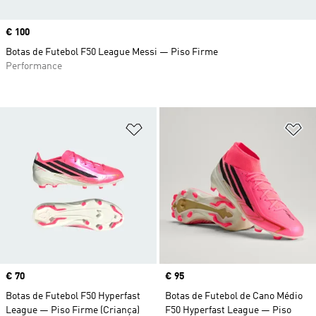
Price
€ 100
Botas de Futebol F50 League Messi — Piso Firme
Performance
Adicionar à Lista de Desejos
Ad
Price
€ 70
Price
€ 95
Botas de Futebol F50 Hyperfast
Botas de Futebol de Cano Médio
League — Piso Firme (Criança)
F50 Hyperfast League — Piso