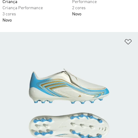
Criança
Performance
Criança Performance
2 cores
3 cores
Novo
Novo
Ad