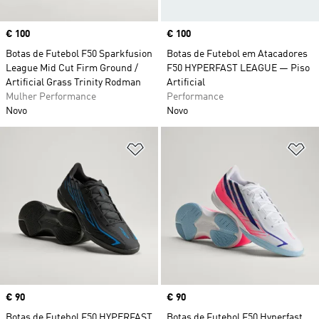
Price
€ 100
Price
€ 100
Botas de Futebol F50 Sparkfusion
Botas de Futebol em Atacadores
League Mid Cut Firm Ground /
F50 HYPERFAST LEAGUE — Piso
Artificial Grass Trinity Rodman
Artificial
Mulher Performance
Performance
Novo
Novo
Adicionar à Lista de Desejos
Ad
Price
€ 90
Price
€ 90
Botas de Futebol F50 HYPERFAST
Botas de Futebol F50 Hyperfast