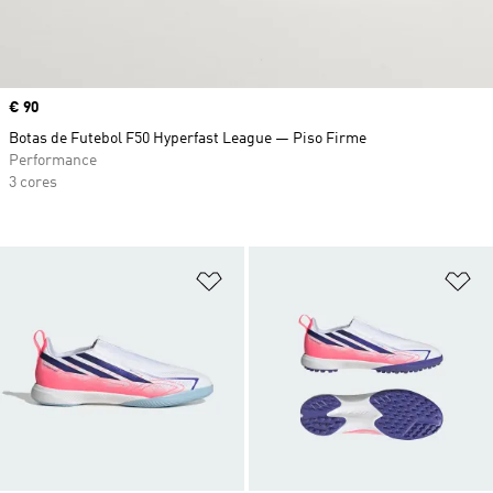
Price
€ 90
Botas de Futebol F50 Hyperfast League — Piso Firme
Performance
3 cores
Adicionar à Lista de Desejos
Ad