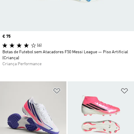
Price
€ 75
(6)
Botas de Futebol sem Atacadores F50 Messi League — Piso Artificial
(Criança)
Criança Performance
Adicionar à Lista de Desejos
Ad