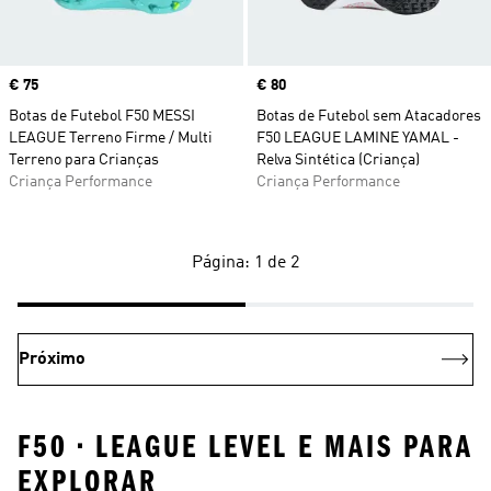
Price
€ 75
Price
€ 80
Botas de Futebol F50 MESSI
Botas de Futebol sem Atacadores
LEAGUE Terreno Firme / Multi
F50 LEAGUE LAMINE YAMAL -
Terreno para Crianças
Relva Sintética (Criança)
Criança Performance
Criança Performance
Página: 1 de 2
Próximo
F50 • LEAGUE LEVEL E MAIS PARA
EXPLORAR