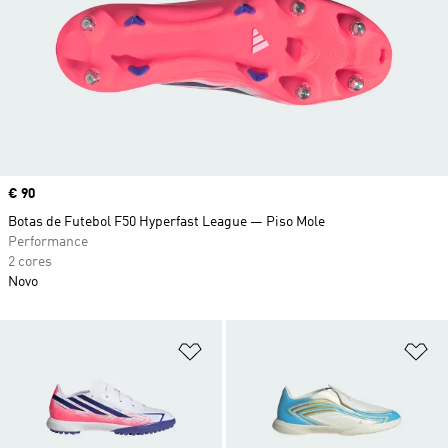
Price
€ 90
Botas de Futebol F50 Hyperfast League — Piso Mole
Performance
2 cores
Novo
Adicionar à Lista de Desejos
Ad