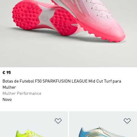
Price
€ 95
Botas de Futebol F50 SPARKFUSION LEAGUE Mid Cut Turf para
Mulher
Mulher Performance
Novo
Adicionar à Lista de Desejos
Ad