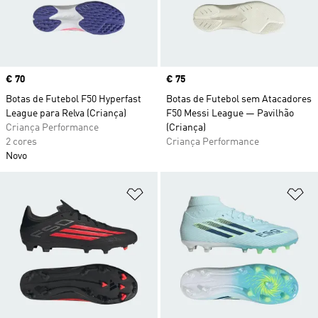
Price
€ 70
Price
€ 75
Botas de Futebol F50 Hyperfast
Botas de Futebol sem Atacadores
League para Relva (Criança)
F50 Messi League — Pavilhão
Criança Performance
(Criança)
2 cores
Criança Performance
Novo
Adicionar à Lista de Desejos
Ad