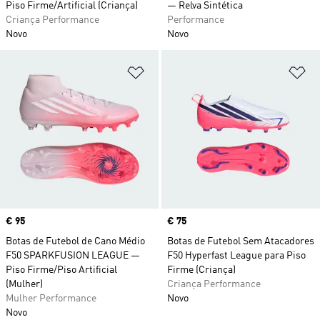
Piso Firme/Artificial (Criança)
— Relva Sintética
Criança Performance
Performance
Novo
Novo
Adicionar à Lista de Desejos
Ad
Price
€ 95
Price
€ 75
Botas de Futebol de Cano Médio
Botas de Futebol Sem Atacadores
F50 SPARKFUSION LEAGUE —
F50 Hyperfast League para Piso
Piso Firme/Piso Artificial
Firme (Criança)
(Mulher)
Criança Performance
Mulher Performance
Novo
Novo