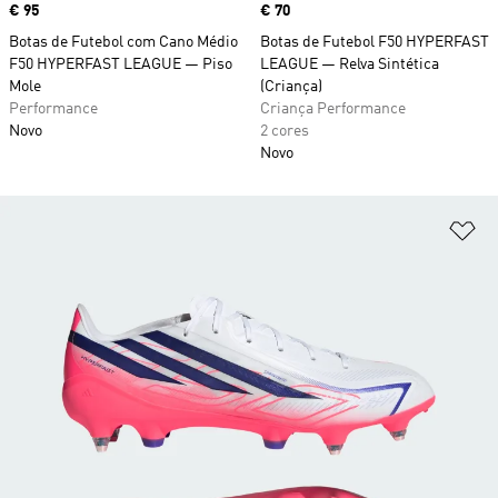
Price
€ 95
Price
€ 70
Botas de Futebol com Cano Médio
Botas de Futebol F50 HYPERFAST
F50 HYPERFAST LEAGUE — Piso
LEAGUE — Relva Sintética
Mole
(Criança)
Performance
Criança Performance
Novo
2 cores
Novo
Ad