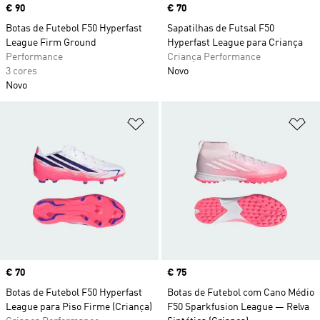
Price
€ 90
Price
€ 70
Botas de Futebol F50 Hyperfast
Sapatilhas de Futsal F50
League Firm Ground
Hyperfast League para Criança
Performance
Criança Performance
3 cores
Novo
Novo
Adicionar à Lista de Desejos
Ad
Price
€ 70
Price
€ 75
Botas de Futebol F50 Hyperfast
Botas de Futebol com Cano Médio
League para Piso Firme (Criança)
F50 Sparkfusion League — Relva