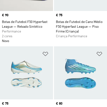
Price
€ 90
Price
€ 75
Botas de Futebol F50 Hyperfast
Botas de Futebol de Cano Médio
League — Relvado Sintético
F50 Hyperfast League — Piso
Performance
Firme (Criança)
2 cores
Criança Performance
Novo
Adicionar à Lista de Desejos
Ad
Price
€ 75
Price
€ 80