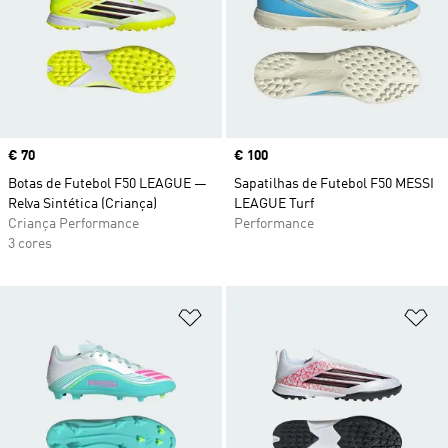
Price
€ 70
Price
€ 100
Botas de Futebol F50 LEAGUE —
Sapatilhas de Futebol F50 MESSI
Relva Sintética (Criança)
LEAGUE Turf
Criança Performance
Performance
3 cores
Adicionar à Lista de Desejos
Ad