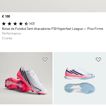
Price
€ 100
(43)
Botas de Futebol Sem Atacadores F50 Hyperfast League — Piso Firme
Performance
3 cores
Adicionar à Lista de Desejos
Ad