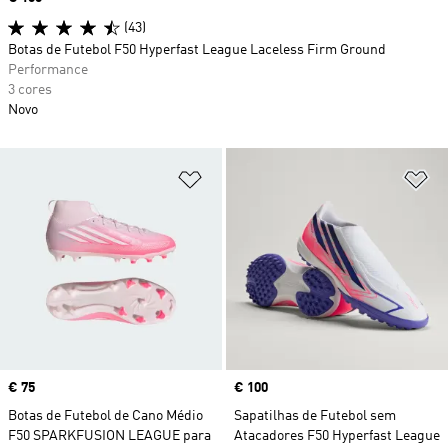
(43)
Botas de Futebol F50 Hyperfast League Laceless Firm Ground
Performance
3 cores
Novo
Adicionar à Lista de Desejos
Ad
Price
€ 75
Price
€ 100
Botas de Futebol de Cano Médio
Sapatilhas de Futebol sem
F50 SPARKFUSION LEAGUE para
Atacadores F50 Hyperfast League