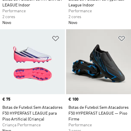
LEAGUE Indoor
League Indoor
Performance
Performance
2 cores
2 cores
Novo
Novo
Adicionar à Lista de Desejos
Ad
Price
€ 75
Price
€ 100
Botas de Futebol Sem Atacadores
Botas de Futebol Sem Atacadores
F50 HYPERFAST LEAGUE para
F50 HYPERFAST LEAGUE — Piso
Piso Artificial (Criança)
Firme
Criança Performance
Performance