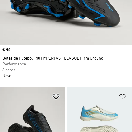
Price
€ 90
Botas de Futebol F50 HYPERFAST LEAGUE Firm Ground
Performance
3 cores
Novo
Adicionar à Lista de Desejos
Ad