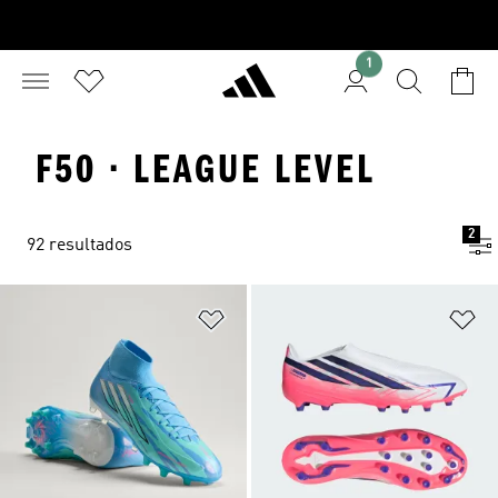
1
F50 · LEAGUE LEVEL
2
92 resultados
Adicionar à Lista de Desejos
Ad