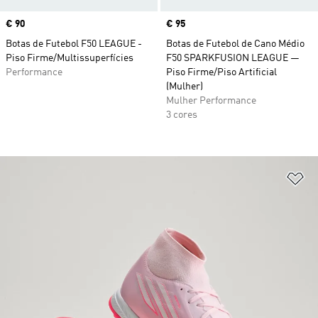
Price
€ 90
Price
€ 95
Botas de Futebol F50 LEAGUE -
Botas de Futebol de Cano Médio
Piso Firme/Multissuperfícies
F50 SPARKFUSION LEAGUE —
Performance
Piso Firme/Piso Artificial
(Mulher)
Mulher Performance
3 cores
Ad