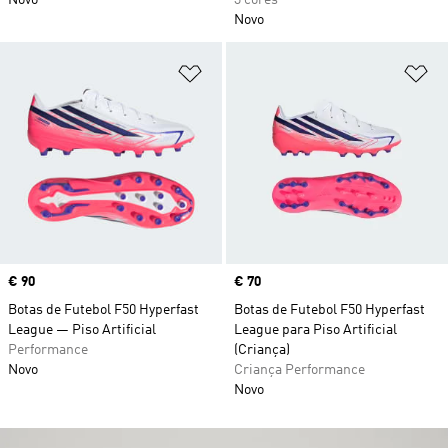
Novo
3 cores
Novo
Adicionar à Lista de Desejos
Ad
Price
€ 90
Price
€ 70
Botas de Futebol F50 Hyperfast
Botas de Futebol F50 Hyperfast
League — Piso Artificial
League para Piso Artificial
Performance
(Criança)
Novo
Criança Performance
Novo