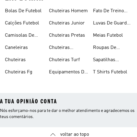
Bolas De Futebol
Chuteiras Homem
Fato De Treino
Futebol
Calções Futebol
Chuteiras Junior
Luvas De Guarda
Redes
Camisolas De
Chuteiras Pretas
Meias Futebol
Futebol
Caneleiras
Chuteiras
Roupas De
Sintético
Futebol
Chuteiras
Chuteiras Turf
Sapatilhas
Futebol Salão
Chuteiras Fg
Equipamentos De
T Shirts Futebol
Futebol
A TUA OPINIÃO CONTA
Nós esforçamo-nos para te dar o melhor atendimento e agradecemos os
teus comentários.
voltar ao topo