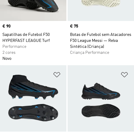
Price
€ 90
Price
€ 75
Sapatilhas de Futebol F50
Botas de Futebol sem Atacadores
HYPERFAST LEAGUE Turf
F50 League Messi — Relva
Performance
Sintética (Criança)
2 cores
Criança Performance
Novo
Adicionar à Lista de Desejos
Ad