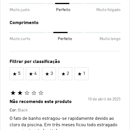
Muito justo
Perfeito
Muito folgado
Comprimento
Muito curto
Perfeito
Muito longo
Filtrar por classificação
5
4
3
2
1
10 de abril de 2025
Não recomendo este produto
Cor:
Black
O fato de banho estragou-se rapidamente devido ao
cloro da piscina. Em três meses ficou todo estragado