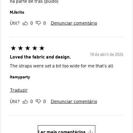
na parte de trás (puído)
MJbrito
Útil?
0
0
Denunciar comentário
18 de abril de 2026
Loved the fabric and design.
The straps were set a bit too wide for me that’s all
Itsmyparty
Traduzir
Útil?
0
0
Denunciar comentário
Ler mais comentários