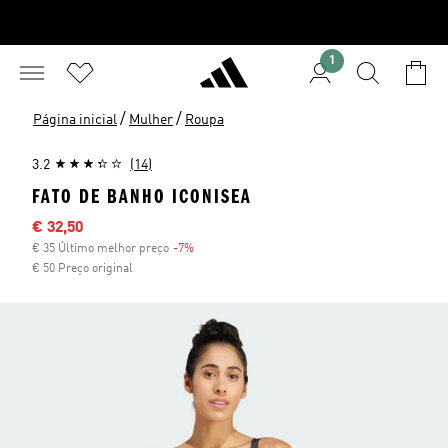
1
/
/
Página inicial
Mulher
Roupa
3.2
(14)
FATO DE BANHO ICONISEA
Preço com desconto
€ 32,50
€ 35 Último melhor preço
-7%
Desconto
€ 50 Preço original