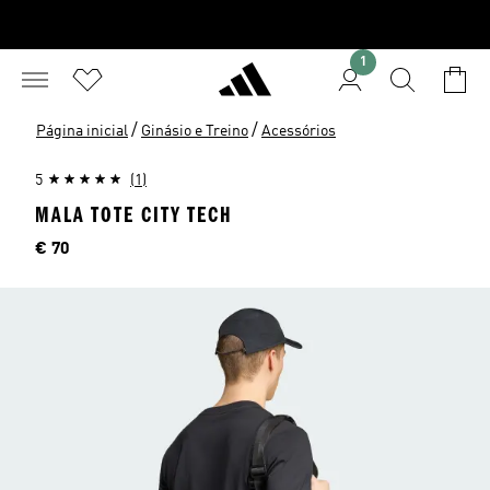
1
/
/
Página inicial
Ginásio e Treino
Acessórios
5
(1)
MALA TOTE CITY TECH
Preço
€ 70