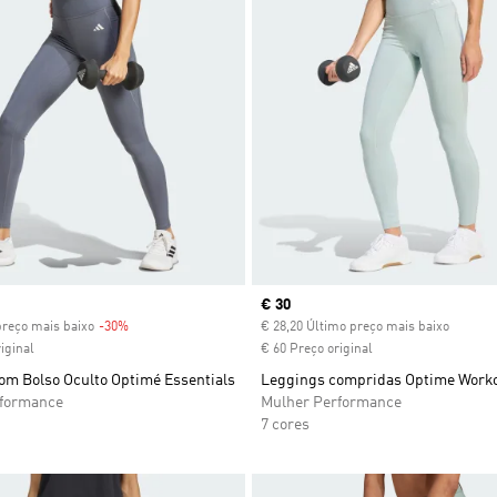
Current price
€ 30
preço mais baixo
-30%
Discount
€ 28,20 Último preço mais baixo
iginal
€ 60 Preço original
om Bolso Oculto Optimé Essentials
Leggings compridas Optime Work
rformance
Mulher Performance
7 cores