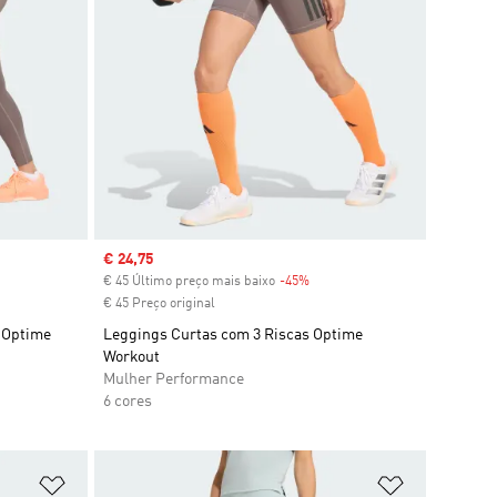
Sale price
€ 24,75
ount
€ 45 Último preço mais baixo
-45%
Discount
€ 45 Preço original
s Optime
Leggings Curtas com 3 Riscas Optime
Workout
Mulher Performance
6 cores
Adicionar à Lista de Desejos
Adicionar à