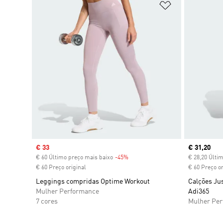
Adicionar à Li
Sale price
€ 33
Current pr
€ 31,20
€ 60 Último preço mais baixo
-45%
Discount
€ 28,20 Últi
€ 60 Preço original
€ 60 Preço or
Leggings compridas Optime Workout
Calções Ju
Mulher Performance
Adi365
7 cores
Mulher Pe