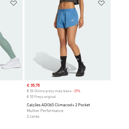
Adicionar à Lista de Desejos
Adicionar à
Sale price
€ 35,75
€ 55 Último preço mais baixo
-35%
Discount
€ 55 Preço original
Calções ADI365 Climacool+ 2 Pocket
Mulher Performance
2 cores