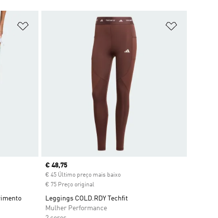
Adicionar à Lista de Desejos
Adicionar à
Current price
€ 48,75
€ 45 Último preço mais baixo
€ 75 Preço original
rimento
Leggings COLD.RDY Techfit
Mulher Performance
2 cores