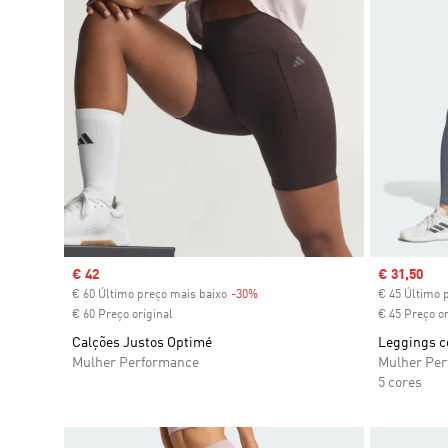
Sale price
€ 42
Sale price
€ 31,50
€ 60 Último preço mais baixo
-30%
Discount
€ 45 Último 
€ 60 Preço original
€ 45 Preço or
Calções Justos Optimé
Leggings c
Mulher Performance
Mulher Pe
5 cores