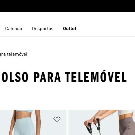
Calçado
Desportos
Outlet
ara telemóvel
BOLSO PARA TELEMÓVEL
sta de Desejos
Adicionar à Lista de Desejos