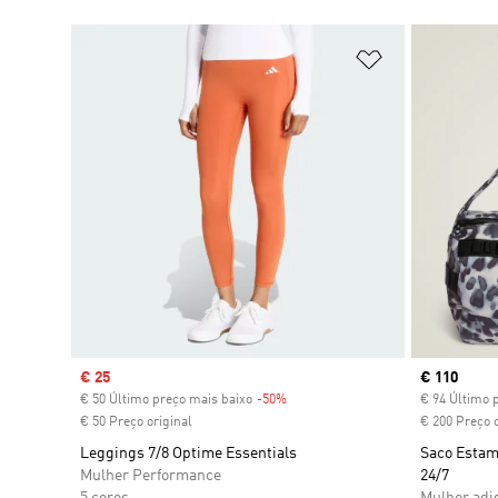
Adicionar à Li
Sale price
€ 25
Current pr
€ 110
€ 50 Último preço mais baixo
-50%
Discount
€ 94 Último 
€ 50 Preço original
€ 200 Preço o
Leggings 7/8 Optime Essentials
Saco Estam
Mulher Performance
24/7
5 cores
Mulher adi