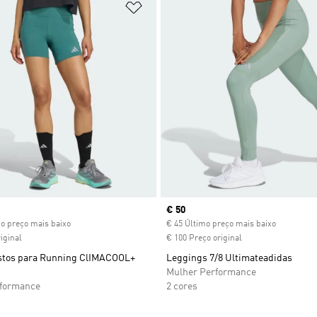
sta de Desejos
Adicionar à Lista de Desejos
ice
Current price
€ 50
mo preço mais baixo
€ 45 Último preço mais baixo
iginal
€ 100 Preço original
stos para Running ClIMACOOL+
Leggings 7/8 Ultimateadidas
Mulher Performance
rformance
2 cores