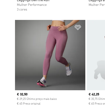
Leggings Own the Run
Leggings a
Mulher Performance
Mulher Pe
3 cores
Adicionar à Li
Current price
€ 32,50
Current pr
€ 42,25
€ 29,25 Último preço mais baixo
€ 35,75 Últi
€ 65 Preço original
€ 65 Preço or