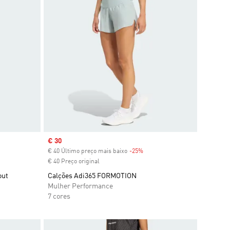
Sale price
€ 30
€ 40 Último preço mais baixo
-25%
Discount
€ 40 Preço original
out
Calções Adi365 FORMOTION
Mulher Performance
7 cores