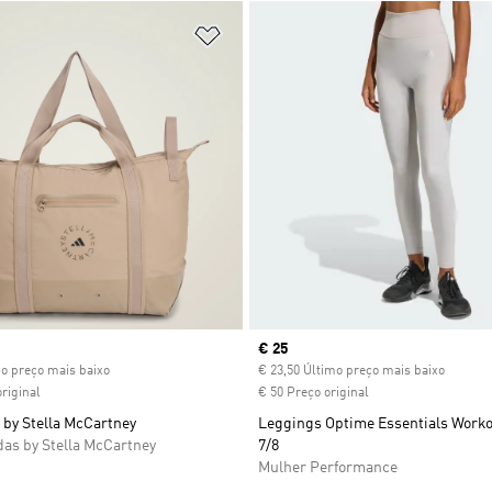
sta de Desejos
Adicionar à Lista de Desejos
ice
Current price
€ 25
mo preço mais baixo
€ 23,50 Último preço mais baixo
riginal
€ 50 Preço original
 by Stella McCartney
Leggings Optime Essentials Worko
das by Stella McCartney
7/8
Mulher Performance