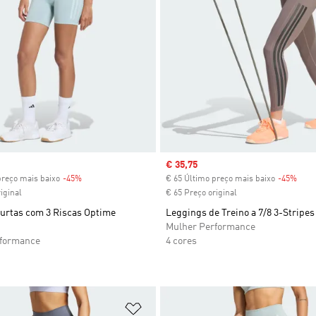
Sale price
€ 35,75
preço mais baixo
-45%
Discount
€ 65 Último preço mais baixo
-45%
Disc
iginal
€ 65 Preço original
urtas com 3 Riscas Optime
Leggings de Treino a 7/8 3-Stripe
Mulher Performance
rformance
4 cores
sta de Desejos
Adicionar à Lista de Desejos