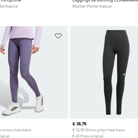
 7/8 Optimé
Leggings de Running CLIMAWARM
rformance
Mulher Performance
sta de Desejos
Adicionar à Lista de Desejos
ice
Current price
€ 35,75
mo preço mais baixo
€ 32,50 Último preço mais baixo
iginal
€ 65 Preço original