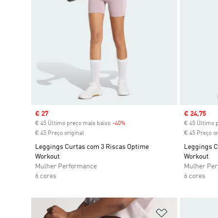
Sale price
€ 27
Sale price
€ 24,75
€ 45 Último preço mais baixo
-40%
Discount
€ 45 Último 
€ 45 Preço original
€ 45 Preço or
Leggings Curtas com 3 Riscas Optime
Leggings C
Workout
Workout
Mulher Performance
Mulher Pe
6 cores
6 cores
Adicionar à Li