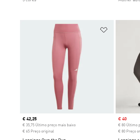
Adicionar à Li
Current price
€ 42,25
Sale price
€ 40
€ 35,75 Último preço mais baixo
€ 80 Último 
€ 65 Preço original
€ 80 Preço or