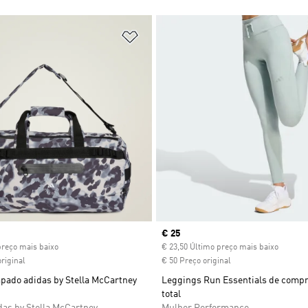
sta de Desejos
Adicionar à Lista de Desejos
ice
Current price
€ 25
preço mais baixo
€ 23,50 Último preço mais baixo
riginal
€ 50 Preço original
pado adidas by Stella McCartney
Leggings Run Essentials de comp
total
das by Stella McCartney
Mulher Performance