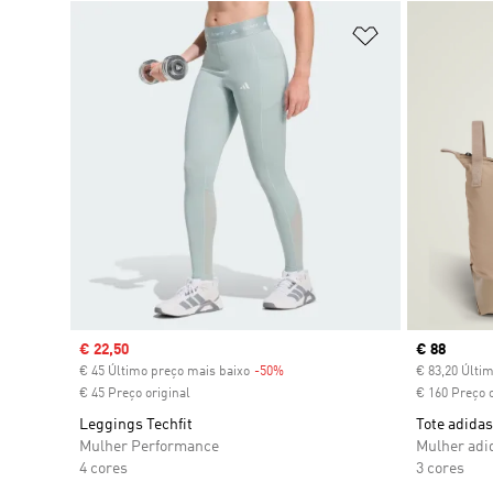
Adicionar à Li
Sale price
€ 22,50
Current pr
€ 88
€ 45 Último preço mais baixo
-50%
Discount
€ 83,20 Últi
€ 45 Preço original
€ 160 Preço o
Leggings Techfit
Tote adidas
Mulher Performance
Mulher adi
4 cores
3 cores