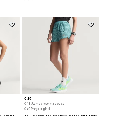
Adicionar à Lista de Desejos
Adicionar à
Current price
€ 20
€ 18 Último preço mais baixo
€ 40 Preço original