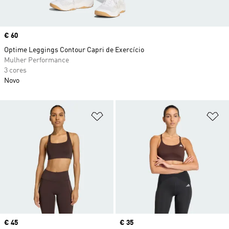
Price
€ 60
Optime Leggings Contour Capri de Exercício
Mulher Performance
3 cores
Novo
Adicionar à Lista de Desejos
Ad
Price
€ 45
Price
€ 35