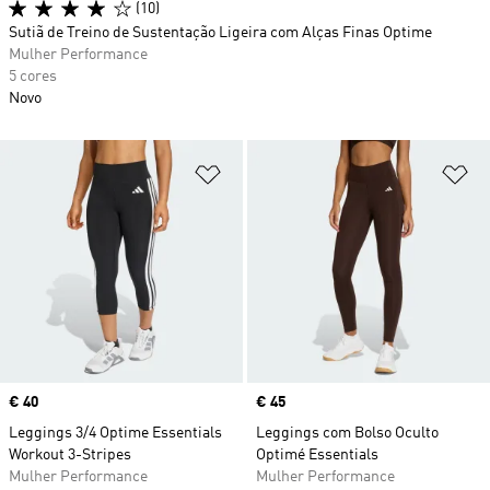
(10)
Sutiã de Treino de Sustentação Ligeira com Alças Finas Optime
Mulher Performance
5 cores
Novo
Adicionar à Lista de Desejos
Ad
Price
€ 40
Price
€ 45
Leggings 3/4 Optime Essentials
Leggings com Bolso Oculto
Workout 3-Stripes
Optimé Essentials
Mulher Performance
Mulher Performance