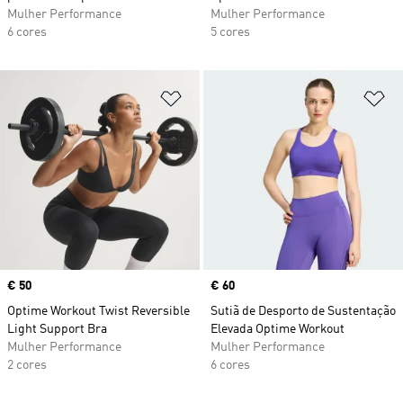
Mulher Performance
Mulher Performance
6 cores
5 cores
Adicionar à Lista de Desejos
Ad
Price
€ 50
Price
€ 60
Optime Workout Twist Reversible
Sutiã de Desporto de Sustentação
Light Support Bra
Elevada Optime Workout
Mulher Performance
Mulher Performance
2 cores
6 cores