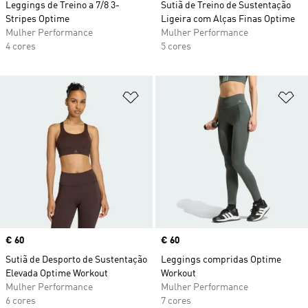
Leggings de Treino a 7/8 3-
Sutiã de Treino de Sustentação
Stripes Optime
Ligeira com Alças Finas Optime
Mulher Performance
Mulher Performance
4 cores
5 cores
Adicionar à Lista de Desejos
Ad
Price
€ 60
Price
€ 60
Sutiã de Desporto de Sustentação
Leggings compridas Optime
Elevada Optime Workout
Workout
Mulher Performance
Mulher Performance
6 cores
7 cores