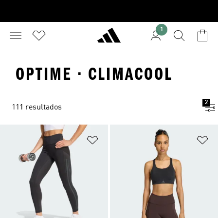
1
OPTIME · CLIMACOOL
2
111 resultados
Adicionar à Lista de Desejos
Ad