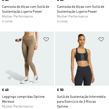
Price
€ 45
Price
€ 45
Camisola de Alças com Sutiã de
Camisola de Alças com Sutiã de
Sustentação Ligeira Power
Sustentação Ligeira Power
Mulher Performance
Mulher Performance
4 cores
4 cores
Adicionar à Lista de Desejos
Ad
Price
€ 60
Price
€ 50
Leggings compridas Optime
Sutiã de Sustentação Intermédia
Workout
para Exercício de 3 Riscas
Mulher Performance
Optime