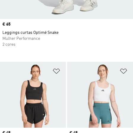
Price
€ 65
Leggings curtas Optimé Snake
Mulher Performance
2 cores
Adicionar à Lista de Desejos
Ad