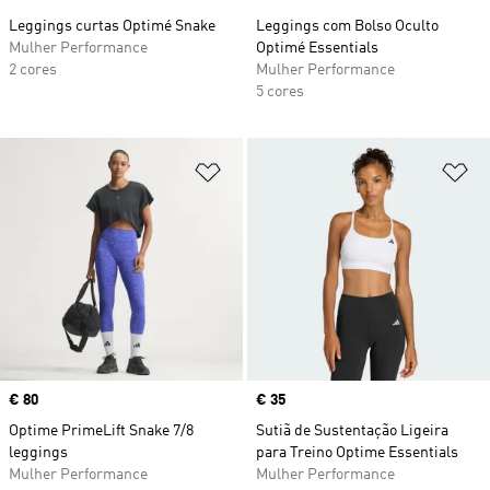
Leggings curtas Optimé Snake
Leggings com Bolso Oculto
Mulher Performance
Optimé Essentials
2 cores
Mulher Performance
5 cores
Adicionar à Lista de Desejos
Ad
Price
€ 80
Price
€ 35
Optime PrimeLift Snake 7/8
Sutiã de Sustentação Ligeira
leggings
para Treino Optime Essentials
Mulher Performance
Mulher Performance