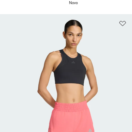
Novo
Ad