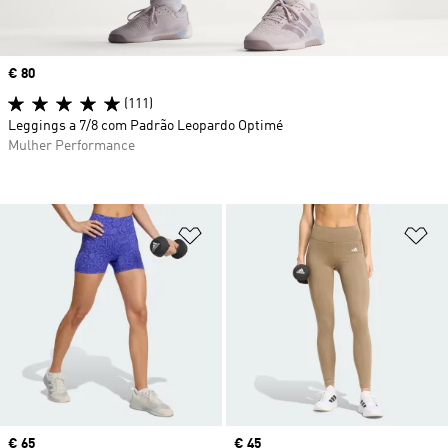
Price
€ 80
(111)
Leggings a 7/8 com Padrão Leopardo Optimé
Mulher Performance
Adicionar à Lista de Desejos
Ad
Price
€ 65
Price
€ 45