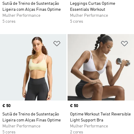
Sutiã de Treino de Sustentação
Leggings Curtas Optime
Ligeira com Alças Finas Optime
Essentials Workout
Mulher Performance
Mulher Performance
5 cores
5 cores
Adicionar à Lista de Desejos
Ad
Price
€ 50
Price
€ 50
Sutiã de Treino de Sustentação
Optime Workout Twist Reversible
Ligeira com Alças Finas Optime
Light Support Bra
Mulher Performance
Mulher Performance
5 cores
2 cores