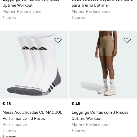
Optime Workout
para Treino Optime
Mulher Performance
Mulher Performance
6 cores
6 cores
Adicionar à Lista de Desejos
Ad
Price
€ 18
Price
€ 45
Meias Acolchoadas CLIMACOOL
Leggings Curtas com 3 Riscas
Performance – 3 Pares
Optime Workout
Performance
Mulher Performance
2 cores
6 cores