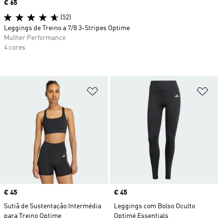
Price
€ 65
(52)
Leggings de Treino a 7/8 3-Stripes Optime
Mulher Performance
4 cores
Adicionar à Lista de Desejos
Ad
Price
€ 45
Price
€ 45
Sutiã de Sustentação Intermédia
Leggings com Bolso Oculto
para Treino Optime
Optimé Essentials