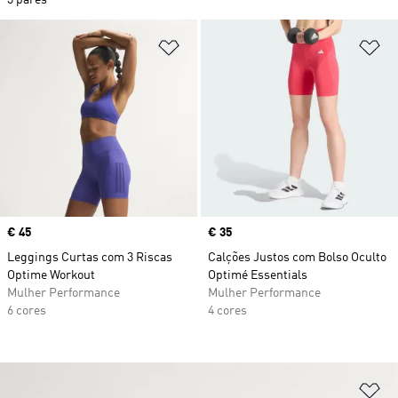
3 pares
Adicionar à Lista de Desejos
Ad
Price
€ 45
Price
€ 35
Leggings Curtas com 3 Riscas
Calções Justos com Bolso Oculto
Optime Workout
Optimé Essentials
Mulher Performance
Mulher Performance
6 cores
4 cores
Ad