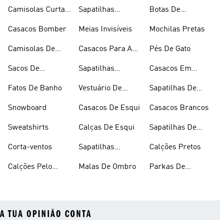
Inverno
Camisolas Curtas
Sapatilhas
Botas De
De Verão
Douradas
Caminhada
Casacos Bomber
Meias Invisíveis
Mochilas Pretas
Camisolas De
Casacos Para A
Pés De Gato
Alças
Chuva
Sacos De
Sapatilhas
Casacos Em
Desporto
Brancas
Fleece
Fatos De Banho
Vestuário De
Sapatilhas De
Desporto
Halterofilismo
Snowboard
Casacos De Esqui
Casacos Brancos
Sweatshirts
Calças De Esqui
Sapatilhas De
Basquetebol
Corta-ventos
Sapatilhas
Calções Pretos
Vermelhas
Calções Pelo
Malas De Ombro
Parkas De
Joelho
Inverno
A TUA OPINIÃO CONTA