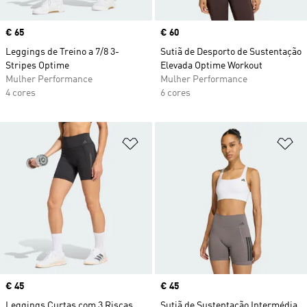
Price
€ 65
Price
€ 60
Leggings de Treino a 7/8 3-
Sutiã de Desporto de Sustentação
Stripes Optime
Elevada Optime Workout
Mulher Performance
Mulher Performance
4 cores
6 cores
Adicionar à Lista de Desejos
Ad
Price
€ 45
Price
€ 45
Leggings Curtas com 3 Riscas
Sutiã de Sustentação Intermédia