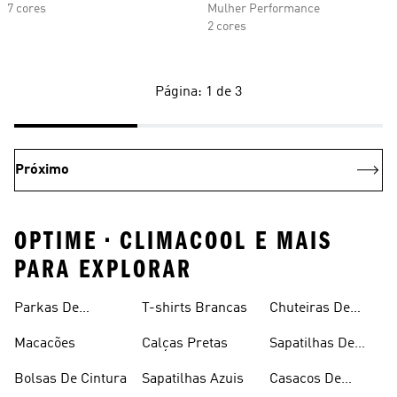
7 cores
Mulher Performance
2 cores
Página: 1 de 3
Próximo
OPTIME • CLIMACOOL E MAIS
PARA EXPLORAR
Parkas De
T-shirts Brancas
Chuteiras De
Inverno
Râguebi
Macacões
Calças Pretas
Sapatilhas De
Skateboard
Bolsas De Cintura
Sapatilhas Azuis
Casacos De