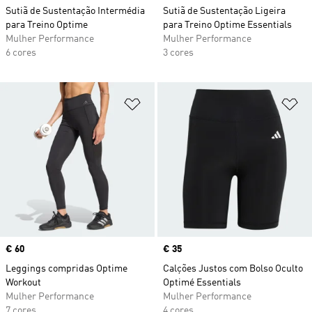
Sutiã de Sustentação Intermédia
Sutiã de Sustentação Ligeira
para Treino Optime
para Treino Optime Essentials
Mulher Performance
Mulher Performance
6 cores
3 cores
Adicionar à Lista de Desejos
Ad
Price
€ 60
Price
€ 35
Leggings compridas Optime
Calções Justos com Bolso Oculto
Workout
Optimé Essentials
Mulher Performance
Mulher Performance
7 cores
4 cores