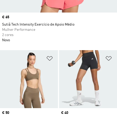
Price
€ 65
Sutiã Tech Intensity Exercício de Apoio Médio
Mulher Performance
2 cores
Novo
Adicionar à Lista de Desejos
Ad
Price
€ 50
Price
€ 40