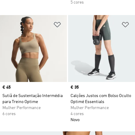
5 cores
Adicionar à Lista de Desejos
Ad
Price
€ 45
Price
€ 35
Sutiã de Sustentação Intermédia
Calções Justos com Bolso Oculto
para Treino Optime
Optimé Essentials
Mulher Performance
Mulher Performance
6 cores
4 cores
Novo