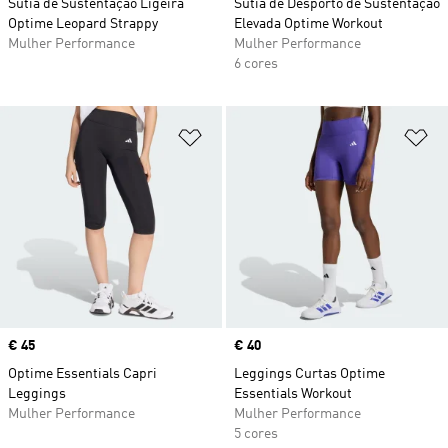
Sutiã de Sustentação Ligeira
Sutiã de Desporto de Sustentação
Optime Leopard Strappy
Elevada Optime Workout
Mulher Performance
Mulher Performance
6 cores
Adicionar à Lista de Desejos
Ad
Price
€ 45
Price
€ 40
Optime Essentials Capri
Leggings Curtas Optime
Leggings
Essentials Workout
Mulher Performance
Mulher Performance
5 cores