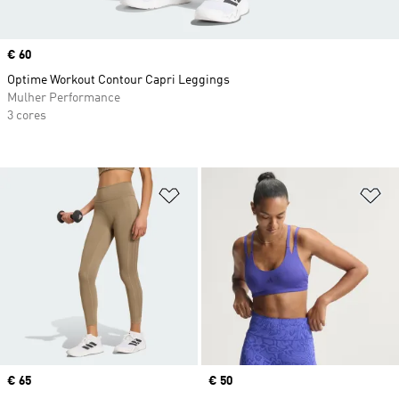
Price
€ 60
Optime Workout Contour Capri Leggings
Mulher Performance
3 cores
Adicionar à Lista de Desejos
Ad
Price
€ 65
Price
€ 50