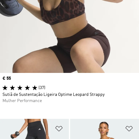
Price
€ 55
(37)
Sutiã de Sustentação Ligeira Optime Leopard Strappy
Mulher Performance
Adicionar à Lista de Desejos
Ad