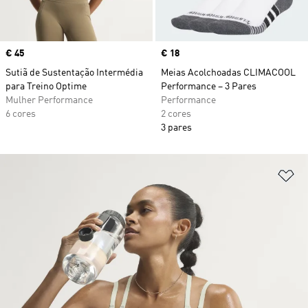
Price
€ 45
Price
€ 18
Sutiã de Sustentação Intermédia
Meias Acolchoadas CLIMACOOL
para Treino Optime
Performance – 3 Pares
Mulher Performance
Performance
6 cores
2 cores
3 pares
Ad