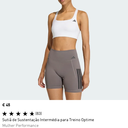
Price
€ 45
(83)
Sutiã de Sustentação Intermédia para Treino Optime
Mulher Performance