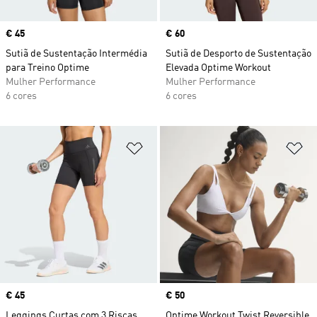
Price
€ 45
Price
€ 60
Sutiã de Sustentação Intermédia
Sutiã de Desporto de Sustentação
para Treino Optime
Elevada Optime Workout
Mulher Performance
Mulher Performance
6 cores
6 cores
Adicionar à Lista de Desejos
Ad
Price
€ 45
Price
€ 50
Leggings Curtas com 3 Riscas
Optime Workout Twist Reversible