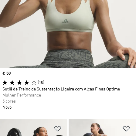
Price
€ 50
(10)
Sutiã de Treino de Sustentação Ligeira com Alças Finas Optime
Mulher Performance
5 cores
Novo
Adicionar à Lista de Desejos
Ad