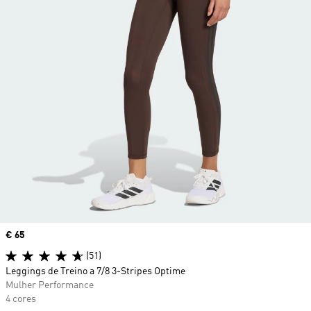
Price
€ 65
(51)
Leggings de Treino a 7/8 3-Stripes Optime
Mulher Performance
4 cores