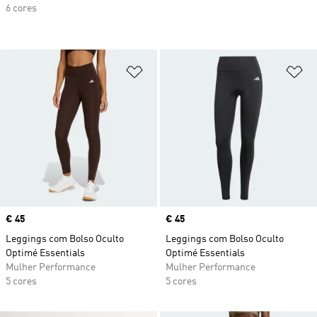
6 cores
Adicionar à Lista de Desejos
Ad
Price
€ 45
Price
€ 45
Leggings com Bolso Oculto
Leggings com Bolso Oculto
Optimé Essentials
Optimé Essentials
Mulher Performance
Mulher Performance
5 cores
5 cores