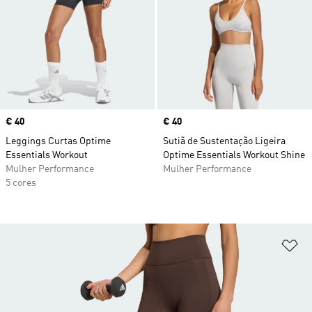
Price
€ 40
Price
€ 40
Leggings Curtas Optime
Sutiã de Sustentação Ligeira
Essentials Workout
Optime Essentials Workout Shine
Mulher Performance
Mulher Performance
5 cores
Ad