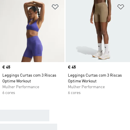
Adicionar à Lista de Desejos
Ad
Price
€ 45
Price
€ 45
Leggings Curtas com 3 Riscas
Leggings Curtas com 3 Riscas
Optime Workout
Optime Workout
Mulher Performance
Mulher Performance
6 cores
6 cores