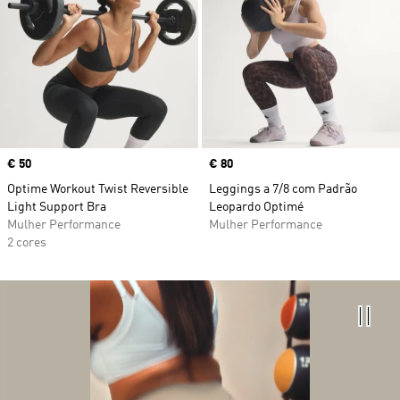
Price
€ 50
Price
€ 80
Optime Workout Twist Reversible
Leggings a 7/8 com Padrão
Light Support Bra
Leopardo Optimé
Mulher Performance
Mulher Performance
2 cores