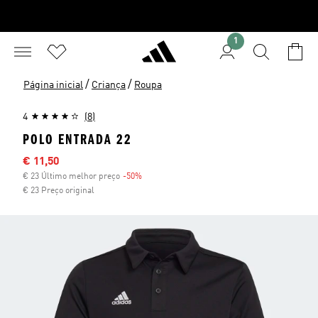
1
/
/
Página inicial
Criança
Roupa
4
(8)
POLO ENTRADA 22
Preço com desconto
€ 11,50
€ 23 Último melhor preço
-50%
Desconto
€ 23 Preço original