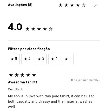
Avaliações (8)
4.0
Filtrar por classificação
5
4
3
2
1
8 de janeiro de 2026
Awesome tshirt!
Cor:
Black
My son is in love with this polo tshirt, it can be used
both casually and dressy and the material washes
well,