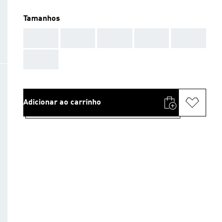
Tamanhos
AAA
AAA
AAA
AAA
AAA
AAA
Adicionar ao carrinho