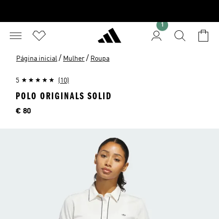
1
/
/
Página inicial
Mulher
Roupa
5
(10)
POLO ORIGINALS SOLID
Preço
€ 80