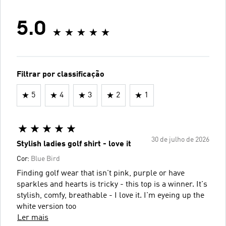
5.0
Filtrar por classificação
5
4
3
2
1
30 de julho de 2026
Stylish ladies golf shirt - love it
Cor:
Blue Bird
Finding golf wear that isn't pink, purple or have
sparkles and hearts is tricky - this top is a winner. It's
stylish, comfy, breathable - I love it. I'm eyeing up the
white version too
Ler mais