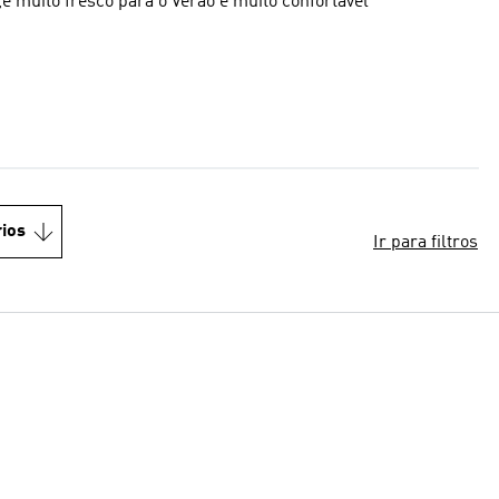
 muito fresco para o Verão e muito confortavel
ios
Ir para filtros