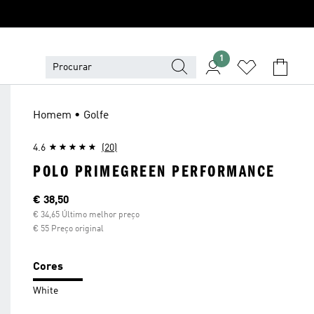
1
Homem • Golfe
4.6
(20)
POLO PRIMEGREEN PERFORMANCE
Preço atual
€ 38,50
€ 34,65 Último melhor preço
€ 55 Preço original
Cores
White