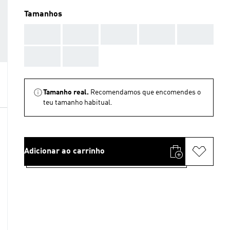
Tamanhos
AAA
AAA
AAA
AAA
AAA
AAA
AAA
Tamanho real.
Recomendamos que encomendes o
teu tamanho habitual.
Adicionar ao carrinho