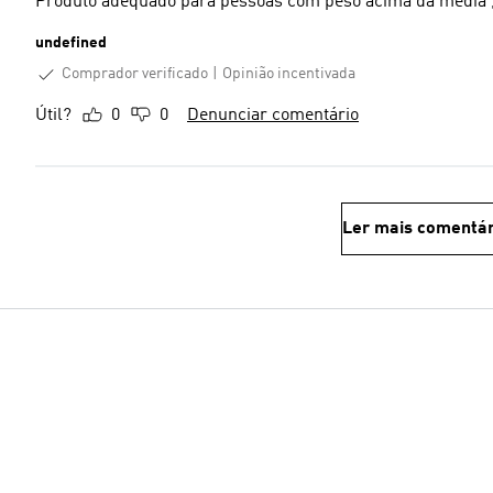
Produto adequado para pessoas com peso acima da media ,é
undefined
Comprador verificado
Opinião incentivada
Útil?
0
0
Denunciar comentário
Ler mais comentár