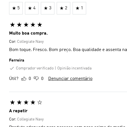
5
4
3
2
1
Muito boa compra.
Cor:
Collegiate Navy
Bom toque. Fresco. Bom preço. Boa qualidade e assenta na
Ferreira
Comprador verificado
Opinião incentivada
Útil?
0
0
Denunciar comentário
A repetir
Cor:
Collegiate Navy