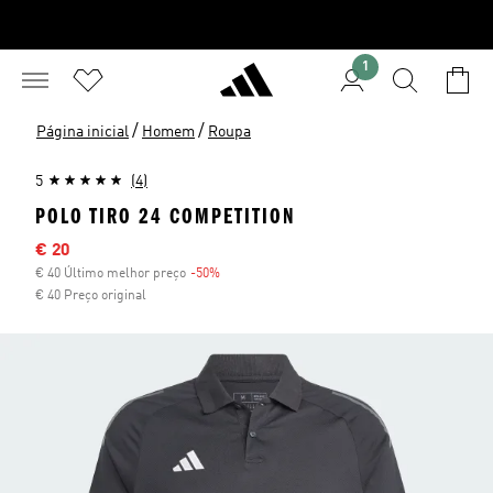
1
/
/
Página inicial
Homem
Roupa
5
(4)
POLO TIRO 24 COMPETITION
Preço com desconto
€ 20
€ 40 Último melhor preço
-50%
Desconto
€ 40 Preço original