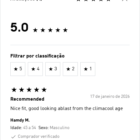
5.0
Filtrar por classificação
5
4
3
2
1
17 de janeiro de 2026
Recommended
Nice fit, good looking ablast from the climacool age
Hamdy M.
Idade:
45 a 54
Sexo:
Masculino
Comprador verificado