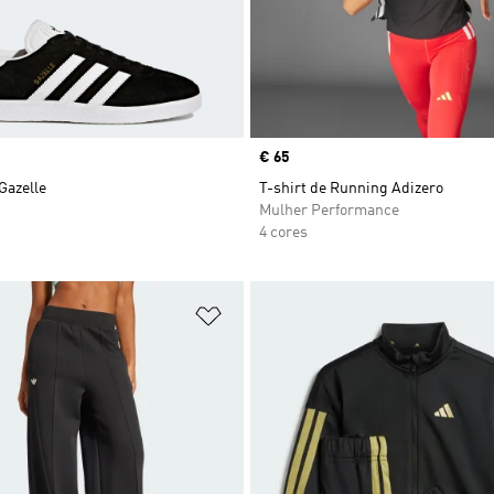
Price
€ 65
Gazelle
T-shirt de Running Adizero
Mulher Performance
4 cores
sta de Desejos
Adicionar à Lista de Desejos