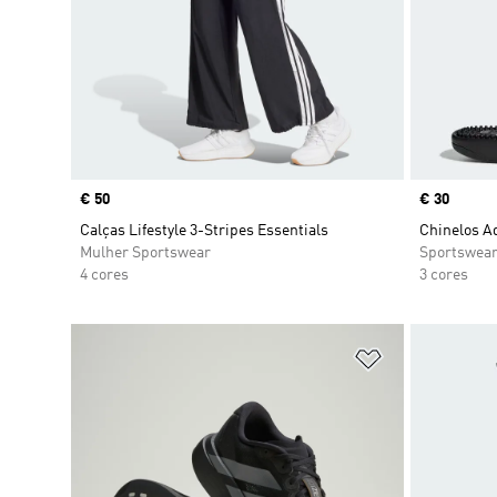
Price
€ 50
Price
€ 30
Calças Lifestyle 3-Stripes Essentials
Chinelos A
Mulher Sportswear
Sportswea
4 cores
3 cores
Adicionar à Li