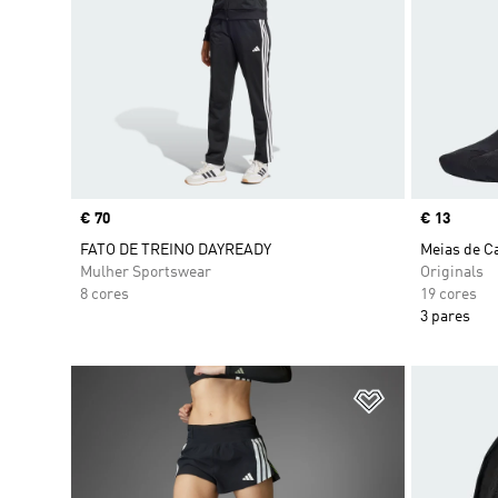
Price
€ 70
Price
€ 13
FATO DE TREINO DAYREADY
Meias de Ca
Mulher Sportswear
Originals
8 cores
19 cores
3 pares
Adicionar à Li