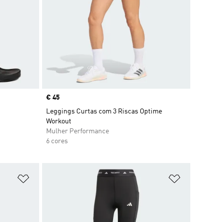
Price
€ 45
Leggings Curtas com 3 Riscas Optime
Workout
Mulher Performance
6 cores
Adicionar à Lista de Desejos
Adicionar à