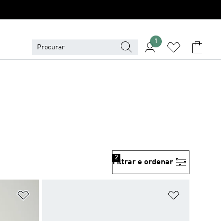
1
2
Filtrar e ordenar
Adicionar à Lista de Desejos
Adicionar à