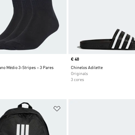
Price
€ 40
no Médio 3-Stripes – 3 Pares
Chinelos Adilette
Originals
3 cores
sta de Desejos
Adicionar à Lista de Desejos