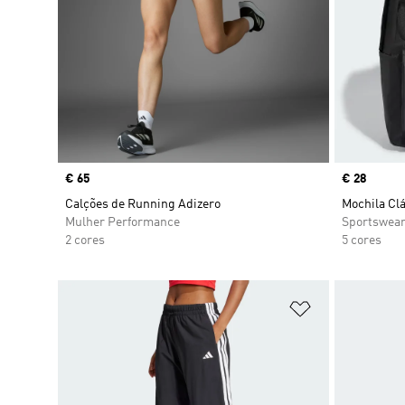
Price
€ 65
Price
€ 28
Calções de Running Adizero
Mochila Clá
Mulher Performance
Sportswea
2 cores
5 cores
Adicionar à Li