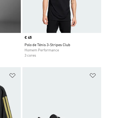
Price
€ 45
Polo de Ténis 3-Stripes Club
Homem Performance
3 cores
Adicionar à Lista de Desejos
Adicionar à