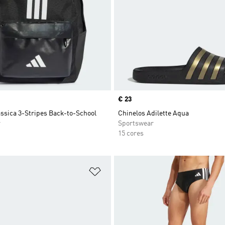
Price
€ 23
ssica 3-Stripes Back-to-School
Chinelos Adilette Aqua
r
Sportswear
15 cores
sta de Desejos
Adicionar à Lista de Desejos