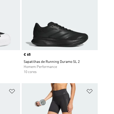
Price
€ 65
Sapatilhas de Running Duramo SL 2
Homem Performance
10 cores
Adicionar à Lista de Desejos
Adicionar à