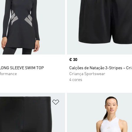
Price
€ 30
LONG SLEEVE SWIM TOP
Calções de Natação 3-Stripes – Cr
rformance
Criança Sportswear
4 cores
sta de Desejos
Adicionar à Lista de Desejos