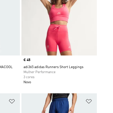
Price
€ 45
IMACOOL
adi365 adidas Runners Short Leggings
Mulher Performance
3 cores
Novo
Adicionar à Lista de Desejos
Adicionar à