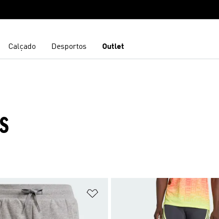
Calçado
Desportos
Outlet
AS
sta de Desejos
Adicionar à Lista de Desejos