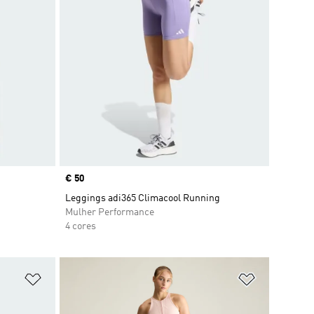
Price
€ 50
Leggings adi365 Climacool Running
Mulher Performance
4 cores
Adicionar à Lista de Desejos
Adicionar à