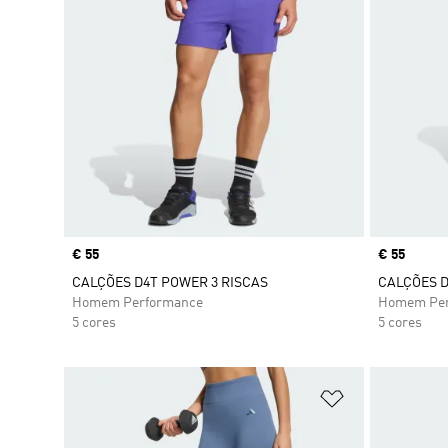
Price
€ 55
Price
€ 55
CALÇÕES D4T POWER 3 RISCAS
CALÇÕES D
Homem Performance
Homem Per
5 cores
5 cores
Adicionar à Li