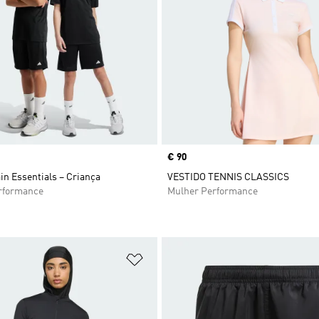
Price
€ 90
in Essentials – Criança
VESTIDO TENNIS CLASSICS
rformance
Mulher Performance
sta de Desejos
Adicionar à Lista de Desejos