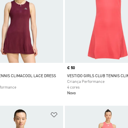
Price
€ 50
ENNIS CLIMACOOL LACE DRESS
VESTIDO GIRLS CLUB TENNIS CL
Criança Performance
rformance
4 cores
Novo
sta de Desejos
Adicionar à Lista de Desejos