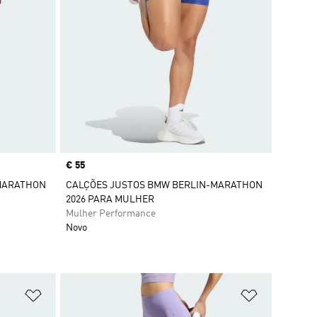
Price
€ 55
MARATHON
CALÇÕES JUSTOS BMW BERLIN-MARATHON
2026 PARA MULHER
Mulher Performance
Novo
Adicionar à Lista de Desejos
Adicionar à