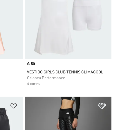
Price
€ 50
VESTIDO GIRLS CLUB TENNIS CLIMACOOL
Criança Performance
4 cores
Adicionar à Lista de Desejos
Adicionar à