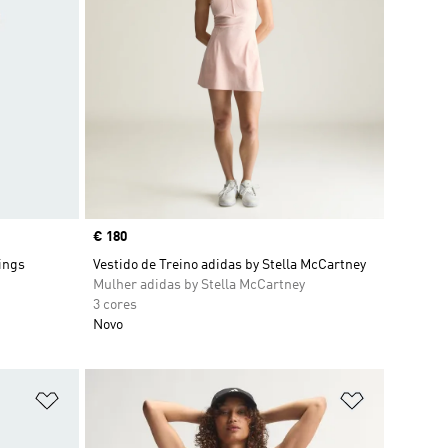
Price
€ 180
ings
Vestido de Treino adidas by Stella McCartney
Mulher adidas by Stella McCartney
3 cores
Novo
Adicionar à Lista de Desejos
Adicionar à