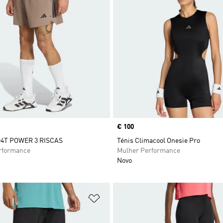
Price
€ 100
4T POWER 3 RISCAS
Ténis Climacool Onesie Pro
formance
Mulher Performance
Novo
sta de Desejos
Adicionar à Lista de Desejos