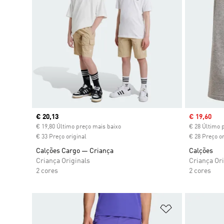
Current price
€ 20,13
Sale price
€ 19,60
€ 19,80 Último preço mais baixo
€ 28 Último 
€ 33 Preço original
€ 28 Preço or
Calções Cargo — Criança
Calções
Criança Originals
Criança Ori
2 cores
2 cores
Adicionar à Li