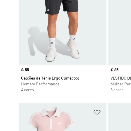
Price
€ 55
Price
€ 85
Calções de Ténis Ergo Climacool
VESTIDO D
Homem Performance
Mulher Pe
4 cores
3 cores
Adicionar à Li