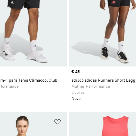
Price
€ 45
em-1 para Ténis Climacool Club
adi365 adidas Runners Short Legg
formance
Mulher Performance
3 cores
Novo
sta de Desejos
Adicionar à Lista de Desejos