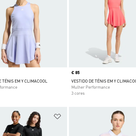
Price
€ 85
E TÉNIS EM Y CLIMACOOL
VESTIDO DE TÉNIS EM Y CLIMACO
rformance
Mulher Performance
3 cores
sta de Desejos
Adicionar à Lista de Desejos