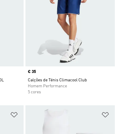
Price
€ 35
OL
Calções de Ténis Climacool Club
Homem Performance
5 cores
Adicionar à Lista de Desejos
Adicionar à