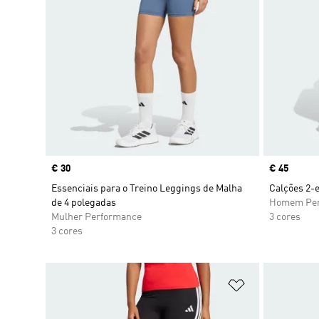
Price
€ 30
Price
€ 45
Essenciais para o Treino Leggings de Malha
Calções 2-
de 4 polegadas
Homem Per
Mulher Performance
3 cores
3 cores
Adicionar à Li