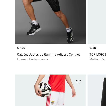
Price
€ 130
Price
€ 65
Calções Justos de Running Adizero Control
TOP LOGO 
Homem Performance
Mulher Pe
Adicionar à Li