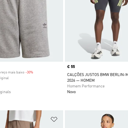
Price
€ 55
preço mais baixo
-30%
Discount
CALÇÕES JUSTOS BMW BERLIN-
iginal
2026 — HOMEM
Homem Performance
ginals
Novo
sta de Desejos
Adicionar à Lista de Desejos