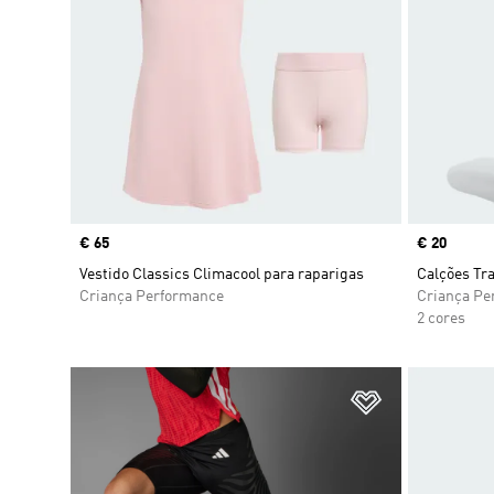
Price
€ 65
Price
€ 20
Vestido Classics Climacool para raparigas
Calções Tra
Criança Performance
Criança Pe
2 cores
Adicionar à Li