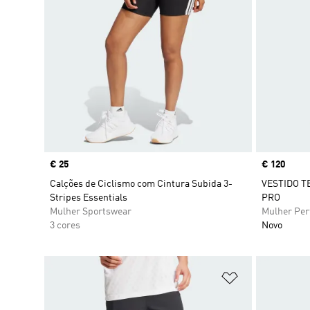
Price
€ 25
Price
€ 120
Calções de Ciclismo com Cintura Subida 3-
VESTIDO T
Stripes Essentials
PRO
Mulher Sportswear
Mulher Pe
3 cores
Novo
Adicionar à Li