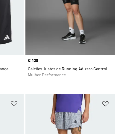
Price
€ 130
iança
Calções Justos de Running Adizero Control
Mulher Performance
Adicionar à Lista de Desejos
Adicionar à