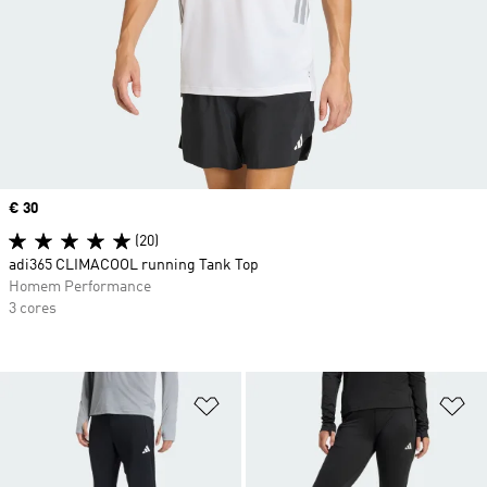
Price
€ 30
(20)
adi365 CLIMACOOL running Tank Top
Homem Performance
3 cores
Adicionar à Lista de Desejos
Ad