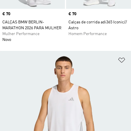
Price
€ 70
Price
€ 70
CALÇAS BMW BERLIN-
Calças de corrida adi365 Iconic//
MARATHON 2026 PARA MULHER
Astro
Mulher Performance
Homem Performance
Novo
Ad