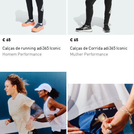
Price
€ 65
Price
€ 65
Calças de running adi365 Iconic
Calças de Corrida adi365 Iconic
Homem Performance
Mulher Performance