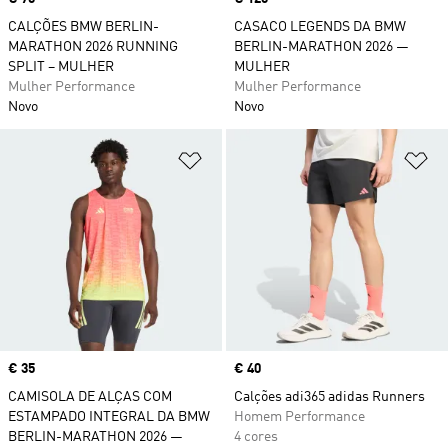
CALÇÕES BMW BERLIN-
CASACO LEGENDS DA BMW
MARATHON 2026 RUNNING
BERLIN-MARATHON 2026 —
SPLIT – MULHER
MULHER
Mulher Performance
Mulher Performance
Novo
Novo
Adicionar à Lista de Desejos
Ad
Price
€ 35
Price
€ 40
CAMISOLA DE ALÇAS COM
Calções adi365 adidas Runners
ESTAMPADO INTEGRAL DA BMW
Homem Performance
BERLIN-MARATHON 2026 —
4 cores