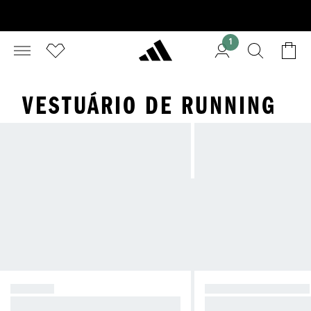
1
VESTUÁRIO DE RUNNING
BOLSOS
CORRE NO ESCURO
Corre com os teus essenciais.
Mantém-te visível gra