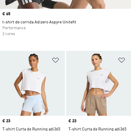
Price
€ 65
t-shirt de corrida Adizero Aspyre Unitefit
Performance
2 cores
Adicionar à Lista de Desejos
Ad
Price
€ 23
Price
€ 23
T-shirt Curta de Running adi365
T-shirt Curta de Running adi365