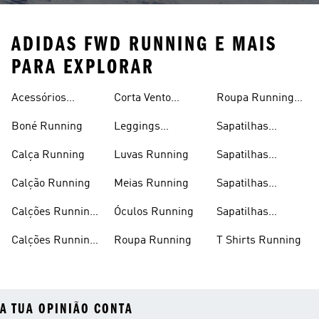
ADIDAS FWD RUNNING E MAIS
PARA EXPLORAR
Acessórios
Corta Vento
Roupa Running
Running
Running
Homem
Boné Running
Leggings
Sapatilhas
Running
Running
Calça Running
Luvas Running
Sapatilhas
Running Homem
Calção Running
Meias Running
Sapatilhas
Running Mulher
Calções Running
Óculos Running
Sapatilhas
Homem
Running Outlet
Calções Running
Roupa Running
T Shirts Running
Mulher
A TUA OPINIÃO CONTA