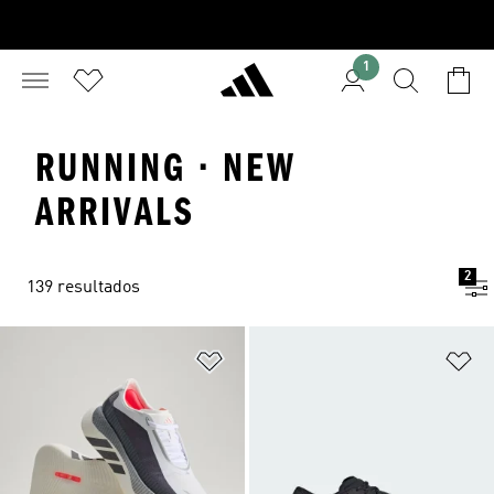
1
RUNNING · NEW
ARRIVALS
2
139 resultados
Adicionar à Lista de Desejos
Ad