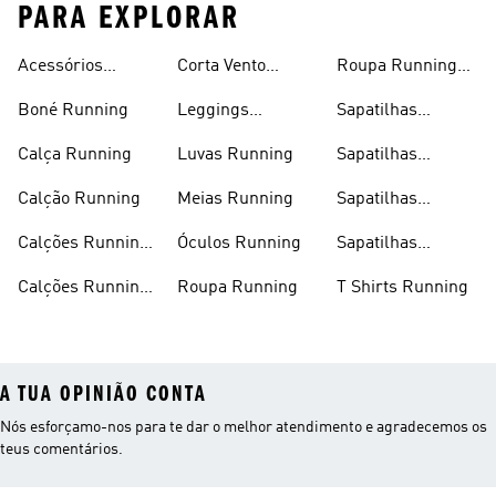
PARA EXPLORAR
Acessórios
Corta Vento
Roupa Running
Running
Running
Homem
Boné Running
Leggings
Sapatilhas
Running
Running
Calça Running
Luvas Running
Sapatilhas
Running Homem
Calção Running
Meias Running
Sapatilhas
Running Mulher
Calções Running
Óculos Running
Sapatilhas
Homem
Running Outlet
Calções Running
Roupa Running
T Shirts Running
Mulher
A TUA OPINIÃO CONTA
Nós esforçamo-nos para te dar o melhor atendimento e agradecemos os
teus comentários.