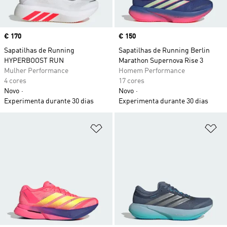
Price
€ 170
Price
€ 150
Sapatilhas de Running
Sapatilhas de Running Berlin
HYPERBOOST RUN
Marathon Supernova Rise 3
Mulher Performance
Homem Performance
4 cores
17 cores
Novo
Novo
Experimenta durante 30 dias
Experimenta durante 30 dias
Adicionar à Lista de Desejos
Ad