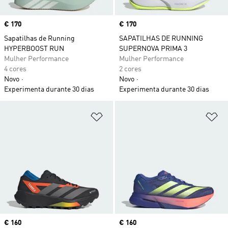
Price
€ 170
Price
€ 170
Sapatilhas de Running
SAPATILHAS DE RUNNING
HYPERBOOST RUN
SUPERNOVA PRIMA 3
Mulher Performance
Mulher Performance
4 cores
2 cores
Novo
Novo
Experimenta durante 30 dias
Experimenta durante 30 dias
Adicionar à Lista de Desejos
Ad
Price
€ 160
Price
€ 160