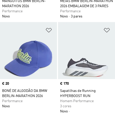
MANGUITOS BMW BERLIN-
MEIAS BMW BERLIN-MARATHON
MARATHON 2026
2026 EMBALAGEM DE 3 PARES
Performance
Performance
Novo
Novo
3 pares
Adicionar à Lista de Desejos
Ad
Price
€ 20
Price
€ 170
BONÉ DE ALGODÃO DA BMW
Sapatilhas de Running
BERLIN-MARATHON 2026
HYPERBOOST RUN
Performance
Homem Performance
Novo
3 cores
Novo