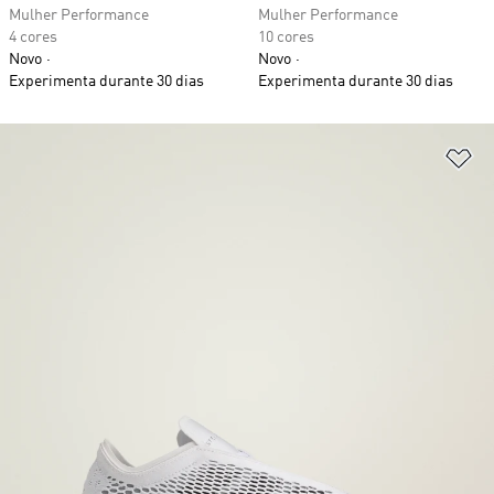
Mulher Performance
Mulher Performance
4 cores
10 cores
Novo
Novo
Experimenta durante 30 dias
Experimenta durante 30 dias
Ad