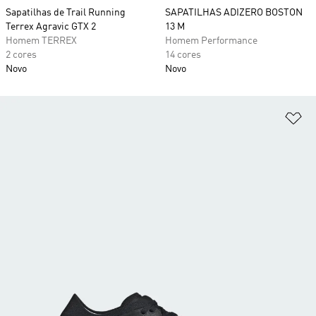
Sapatilhas de Trail Running
SAPATILHAS ADIZERO BOSTON
Terrex Agravic GTX 2
13 M
Homem TERREX
Homem Performance
2 cores
14 cores
Novo
Novo
Ad