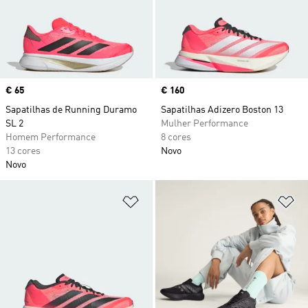
Price
€ 65
Price
€ 160
Sapatilhas de Running Duramo
Sapatilhas Adizero Boston 13
SL 2
Mulher Performance
Homem Performance
8 cores
13 cores
Novo
Novo
Adicionar à Lista de Desejos
Ad