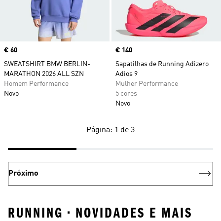
Price
€ 60
Price
€ 140
SWEATSHIRT BMW BERLIN-
Sapatilhas de Running Adizero
MARATHON 2026 ALL SZN
Adios 9
Homem Performance
Mulher Performance
Novo
5 cores
Novo
Página: 1 de 3
Próximo
RUNNING • NOVIDADES E MAIS