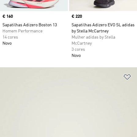
Price
€ 160
Price
€ 220
Sapatilhas Adizero Boston 13
Sapatilhas Adizero EVO SL adidas
Homem Performance
by Stella McCartney
14 cores
Mulher adidas by Stella
Novo
McCartney
3 cores
Novo
Ad