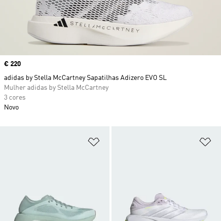
Price
€ 220
adidas by Stella McCartney Sapatilhas Adizero EVO SL
Mulher adidas by Stella McCartney
3 cores
Novo
Adicionar à Lista de Desejos
Ad