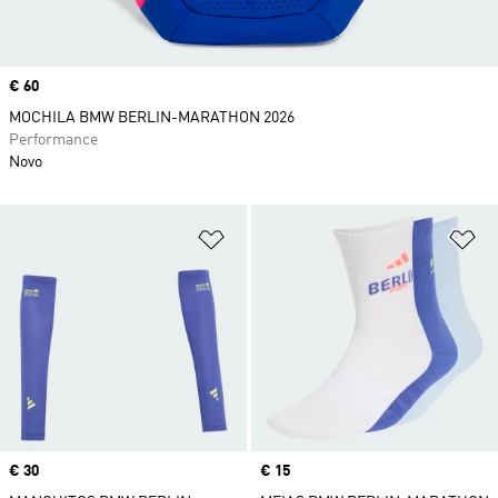
Price
€ 60
MOCHILA BMW BERLIN-MARATHON 2026
Performance
Novo
Adicionar à Lista de Desejos
Ad
Price
€ 30
Price
€ 15