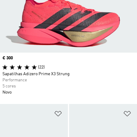
Price
€ 300
(22)
Sapatilhas Adizero Prime X3 Strung
Performance
5 cores
Novo
Adicionar à Lista de Desejos
Ad