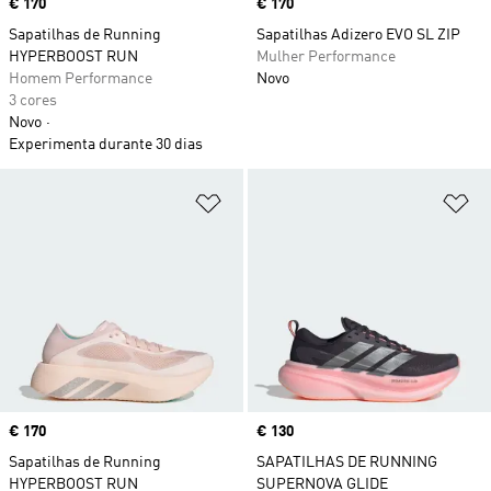
Price
€ 170
Price
€ 170
Sapatilhas de Running
Sapatilhas Adizero EVO SL ZIP
HYPERBOOST RUN
Mulher Performance
Homem Performance
Novo
3 cores
Novo
Experimenta durante 30 dias
Adicionar à Lista de Desejos
Ad
Price
€ 170
Price
€ 130
Sapatilhas de Running
SAPATILHAS DE RUNNING
HYPERBOOST RUN
SUPERNOVA GLIDE