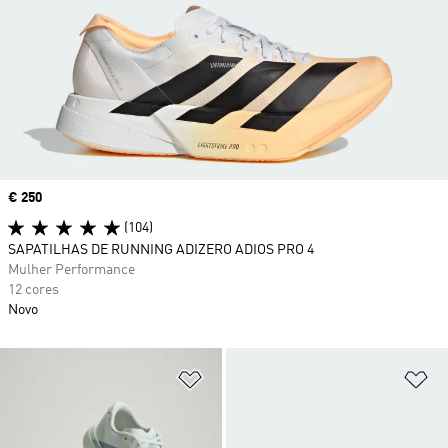
Price
€ 250
(104)
SAPATILHAS DE RUNNING ADIZERO ADIOS PRO 4
Mulher Performance
12 cores
Novo
Adicionar à Lista de Desejos
Ad