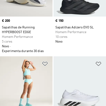
Price
€ 200
Price
€ 150
Sapatilhas de Running
Sapatilhas Adizero EVO SL
HYPERBOOST EDGE
Homem Performance
Homem Performance
10 cores
5 cores
Novo
Novo
Experimenta durante 30 dias
Adicionar à Lista de Desejos
Ad