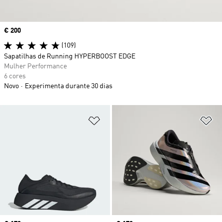
Price
€ 200
(109)
Sapatilhas de Running HYPERBOOST EDGE
Mulher Performance
6 cores
Novo
Experimenta durante 30 dias
Adicionar à Lista de Desejos
Ad