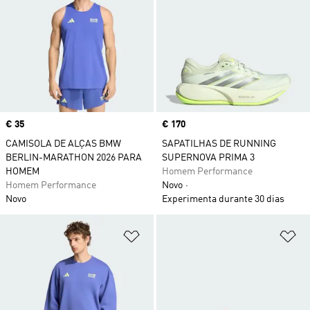
Price
€ 35
Price
€ 170
CAMISOLA DE ALÇAS BMW
SAPATILHAS DE RUNNING
BERLIN-MARATHON 2026 PARA
SUPERNOVA PRIMA 3
HOMEM
Homem Performance
Homem Performance
Novo
Novo
Experimenta durante 30 dias
Adicionar à Lista de Desejos
Ad