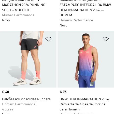
CALÇÕES BMW BERLIN-
CAMISOLA DE ALÇAS COM
MARATHON 2026 RUNNING
ESTAMPADO INTEGRAL DA BMW
SPLIT – MULHER
BERLIN-MARATHON 2026 —
Mulher Performance
HOMEM
Novo
Homem Performance
Novo
Adicionar à Lista de Desejos
Ad
Price
€ 40
Price
€ 75
Calções adi365 adidas Runners
BMW BERLIN-MARATHON 2026
Homem Performance
Camisola de Alças de Corrida
4 cores
para Homem