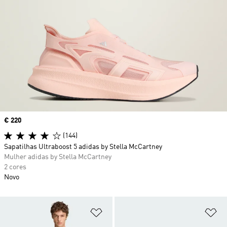
Price
€ 220
(144)
Sapatilhas Ultraboost 5 adidas by Stella McCartney
Mulher adidas by Stella McCartney
2 cores
Novo
Adicionar à Lista de Desejos
Ad