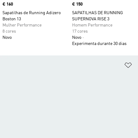
Price
€ 160
Price
€ 150
Sapatilhas de Running Adizero
SAPATILHAS DE RUNNING
Boston 13
SUPERNOVA RISE 3
Mulher Performance
Homem Performance
8 cores
17 cores
Novo
Novo
Experimenta durante 30 dias
Ad