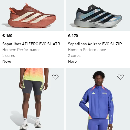
Price
€ 160
Price
€ 170
Sapatilhas ADIZERO EVO SL ATR
Sapatilhas Adizero EVO SL ZIP
Homem Performance
Homem Performance
5 cores
2 cores
Novo
Novo
Adicionar à Lista de Desejos
Ad