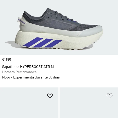
Price
€ 180
Sapatilhas HYPERBOOST ATR M
Homem Performance
Novo
Experimenta durante 30 dias
Adicionar à Lista de Desejos
Ad