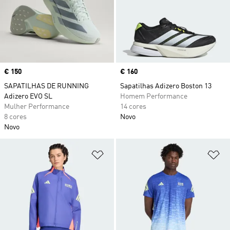
Price
€ 150
Price
€ 160
SAPATILHAS DE RUNNING
Sapatilhas Adizero Boston 13
Adizero EVO SL
Homem Performance
Mulher Performance
14 cores
8 cores
Novo
Novo
Adicionar à Lista de Desejos
Ad