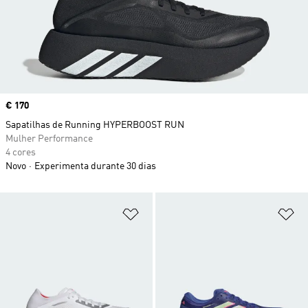
Price
€ 170
Sapatilhas de Running HYPERBOOST RUN
Mulher Performance
4 cores
Novo
Experimenta durante 30 dias
Adicionar à Lista de Desejos
Ad