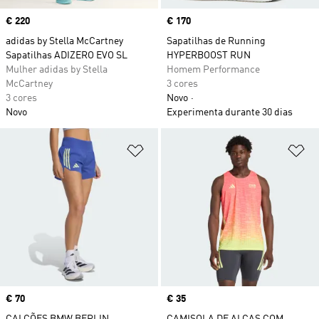
Price
€ 220
Price
€ 170
adidas by Stella McCartney
Sapatilhas de Running
Sapatilhas ADIZERO EVO SL
HYPERBOOST RUN
Mulher adidas by Stella
Homem Performance
McCartney
3 cores
3 cores
Novo
Novo
Experimenta durante 30 dias
Adicionar à Lista de Desejos
Ad
Price
€ 70
Price
€ 35