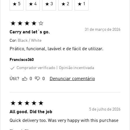
5
4
3
2
1
31 de março de 2026
Carry and let´s go.
Cor:
Black / White
Prático, funcional, lavável e de fácil de utilizar.
Francisco360
Comprador verificado
Opinião incentivada
Útil?
0
0
Denunciar comentário
5 de julho de 2026
All good. Did the job
Quick delivery too. Was very happy with this purchase