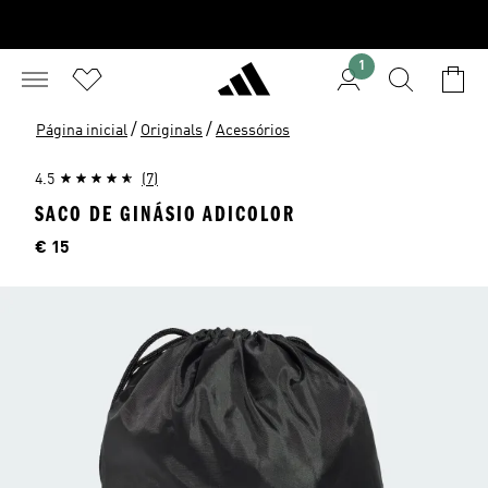
1
/
/
Página inicial
Originals
Acessórios
4.5
(7)
SACO DE GINÁSIO ADICOLOR
Preço
€ 15