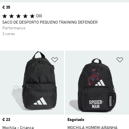
Price
€ 35
(30)
SACO DE DESPORTO PEQUENO TRAINING DEFENDER
Performance
3 cores
Adicionar à Lista de Desejos
Ad
Price
€ 23
Esgotado
Mochila – Criança
MOCHILA HOMEM-ARANHA