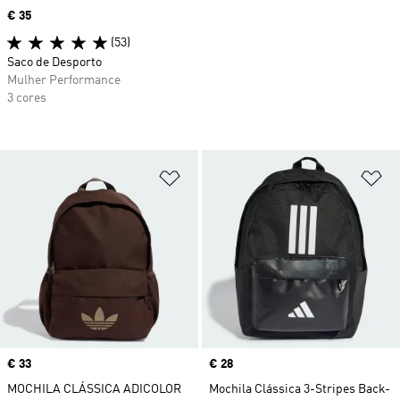
Price
€ 35
(53)
Saco de Desporto
Mulher Performance
3 cores
Adicionar à Lista de Desejos
Ad
Price
€ 33
Price
€ 28
MOCHILA CLÁSSICA ADICOLOR
Mochila Clássica 3-Stripes Back-