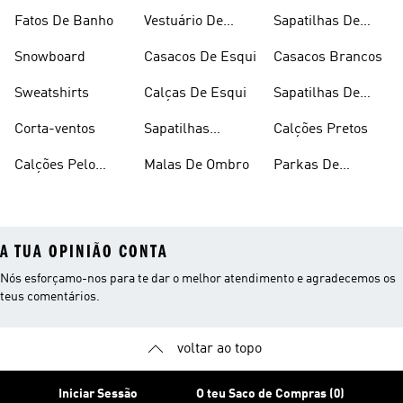
Desporto
Brancas
Fleece
Fatos De Banho
Vestuário De
Sapatilhas De
Desporto
Halterofilismo
Snowboard
Casacos De Esqui
Casacos Brancos
Sweatshirts
Calças De Esqui
Sapatilhas De
Basquetebol
Corta-ventos
Sapatilhas
Calções Pretos
Vermelhas
Calções Pelo
Malas De Ombro
Parkas De
Joelho
Inverno
A TUA OPINIÃO CONTA
Nós esforçamo-nos para te dar o melhor atendimento e agradecemos os
teus comentários.
voltar ao topo
Iniciar Sessão
O teu Saco de Compras (0)