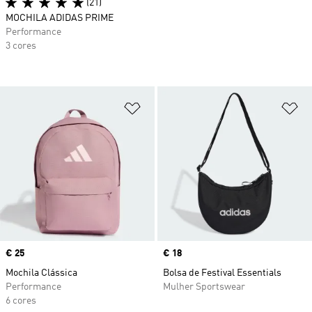
(21)
MOCHILA ADIDAS PRIME
Performance
3 cores
Adicionar à Lista de Desejos
Ad
Price
€ 25
Price
€ 18
Mochila Clássica
Bolsa de Festival Essentials
Performance
Mulher Sportswear
6 cores