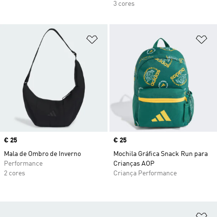
3 cores
Adicionar à Lista de Desejos
Ad
Price
€ 25
Price
€ 25
Mala de Ombro de Inverno
Mochila Gráfica Snack Run para
Performance
Crianças AOP
2 cores
Criança Performance
Ad