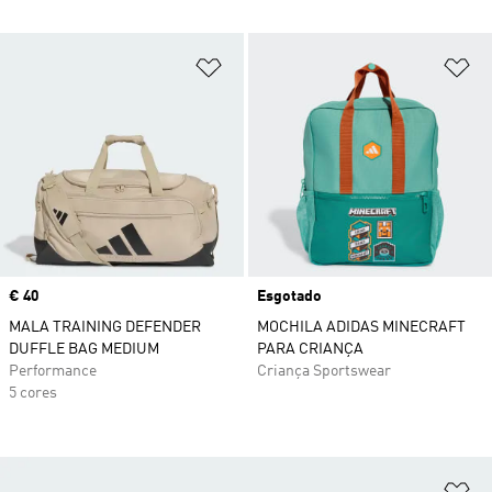
Adicionar à Lista de Desejos
Ad
Price
€ 40
Esgotado
MALA TRAINING DEFENDER
MOCHILA ADIDAS MINECRAFT
DUFFLE BAG MEDIUM
PARA CRIANÇA
Performance
Criança Sportswear
5 cores
Ad