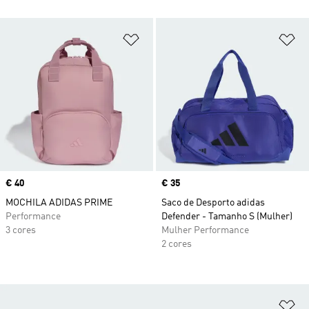
Adicionar à Lista de Desejos
Ad
Price
€ 40
Price
€ 35
MOCHILA ADIDAS PRIME
Saco de Desporto adidas
Performance
Defender - Tamanho S (Mulher)
3 cores
Mulher Performance
2 cores
Ad