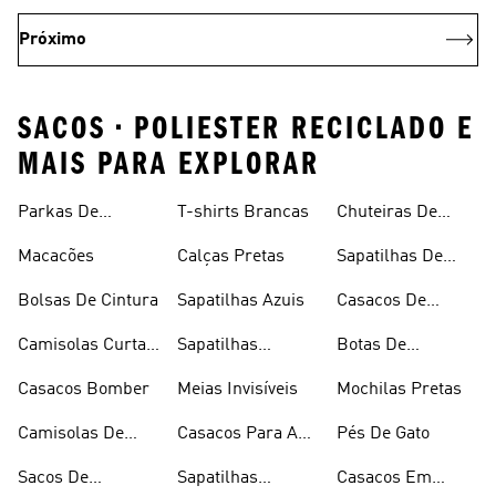
Próximo
SACOS • POLIESTER RECICLADO E
MAIS PARA EXPLORAR
Parkas De
T-shirts Brancas
Chuteiras De
Inverno
Râguebi
Macacões
Calças Pretas
Sapatilhas De
Skateboard
Bolsas De Cintura
Sapatilhas Azuis
Casacos De
Inverno
Camisolas Curtas
Sapatilhas
Botas De
De Verão
Douradas
Caminhada
Casacos Bomber
Meias Invisíveis
Mochilas Pretas
Camisolas De
Casacos Para A
Pés De Gato
Alças
Chuva
Sacos De
Sapatilhas
Casacos Em