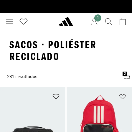
1
SACOS · POLIÉSTER
RECICLADO
2
281 resultados
Adicionar à Lista de Desejos
Ad