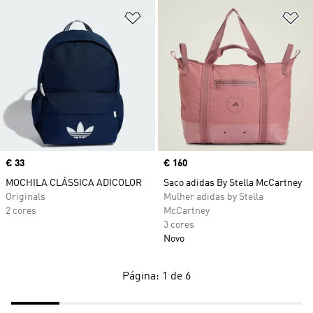
Adicionar à Lista de Desejos
Ad
Price
€ 33
Price
€ 160
MOCHILA CLÁSSICA ADICOLOR
Saco adidas By Stella McCartney
Originals
Mulher adidas by Stella
2 cores
McCartney
3 cores
Novo
Página: 1 de 6