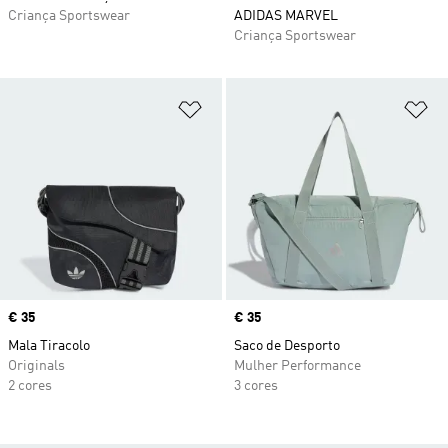
Criança Sportswear
ADIDAS MARVEL
Criança Sportswear
Adicionar à Lista de Desejos
Ad
Price
€ 35
Price
€ 35
Mala Tiracolo
Saco de Desporto
Originals
Mulher Performance
2 cores
3 cores