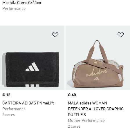
Mochila Camo Gráfico
Performance
Adicionar à Lista de Desejos
Ad
Price
€ 12
Price
€ 40
CARTEIRA ADIDAS PrimeLift
MALA adidas WOMAN
Performance
DEFENDER ALLOVER GRAPHIC
2 cores
DUFFLE S
Mulher Performance
2 cores