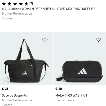
(7)
MALA adidas WOMAN DEFENDER ALLOVER GRAPHIC DUFFLE S
Mulher Performance
2 cores
Adicionar à Lista de Desejos
Ad
Price
€ 35
Price
€ 20
Saco de Desporto
MALA TIRO WASH KIT
Mulher Performance
Performance
3 cores