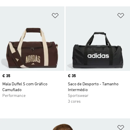
Adicionar à Lista de Desejos
Ad
Price
€ 35
Price
€ 35
Mala Duffel S com Gráfico
Saco de Desporto - Tamanho
Camuflado
Intermédio
Performance
Sportswear
3 cores
Ad