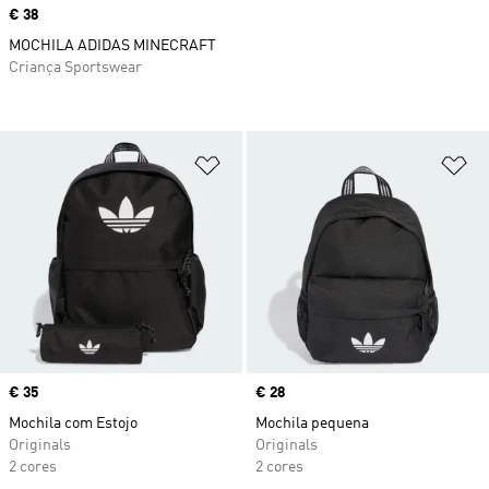
Price
€ 38
MOCHILA ADIDAS MINECRAFT
Criança Sportswear
Adicionar à Lista de Desejos
Ad
Price
€ 35
Price
€ 28
Mochila com Estojo
Mochila pequena
Originals
Originals
2 cores
2 cores