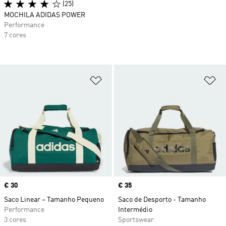
(25)
MOCHILA ADIDAS POWER
Performance
7 cores
Adicionar à Lista de Desejos
Ad
Price
€ 30
Price
€ 35
Saco Linear – Tamanho Pequeno
Saco de Desporto - Tamanho
Performance
Intermédio
3 cores
Sportswear