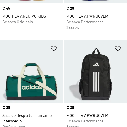
Price
€ 45
Price
€ 28
MOCHILA ARQUIVO KIDS
MOCHILA APWR JOVEM
Criança Originals
Criança Performance
3 cores
Adicionar à Lista de Desejos
Ad
Price
€ 35
Price
€ 28
Saco de Desporto - Tamanho
MOCHILA APWR JOVEM
Intermédio
Criança Performance