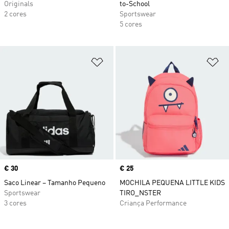
Originals
to-School
2 cores
Sportswear
5 cores
Adicionar à Lista de Desejos
Ad
Price
€ 30
Price
€ 25
Saco Linear – Tamanho Pequeno
MOCHILA PEQUENA LITTLE KIDS
Sportswear
TIRO_NSTER
3 cores
Criança Performance