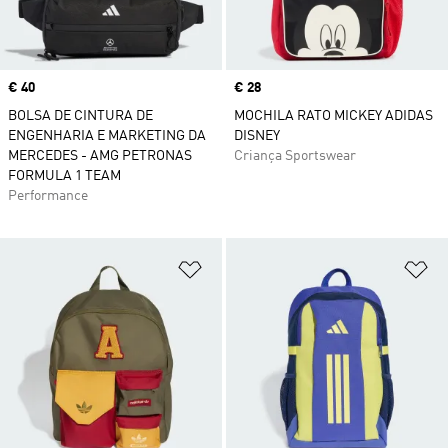
Price
€ 40
Price
€ 28
BOLSA DE CINTURA DE
MOCHILA RATO MICKEY ADIDAS
ENGENHARIA E MARKETING DA
DISNEY
MERCEDES - AMG PETRONAS
Criança Sportswear
FORMULA 1 TEAM
Performance
Adicionar à Lista de Desejos
Ad