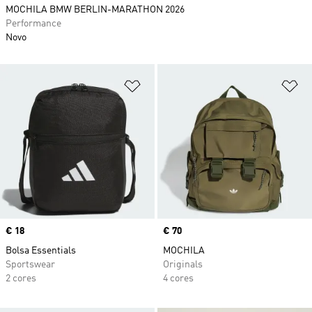
MOCHILA BMW BERLIN-MARATHON 2026
Performance
Novo
Adicionar à Lista de Desejos
Ad
Price
€ 18
Price
€ 70
Bolsa Essentials
MOCHILA
Sportswear
Originals
2 cores
4 cores