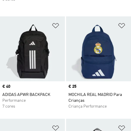
Adicionar à Lista de Desejos
Ad
Price
€ 40
Price
€ 25
ADIDAS APWR BACKPACK
MOCHILA REAL MADRID Para
Performance
Crianças
7 cores
Criança Performance
Adicionar à Lista de Desejos
Ad