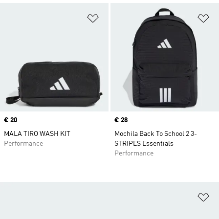
Adicionar à Lista de Desejos
Ad
Price
€ 20
Price
€ 28
MALA TIRO WASH KIT
Mochila Back To School 2 3-
Performance
STRIPES Essentials
Performance
Ad