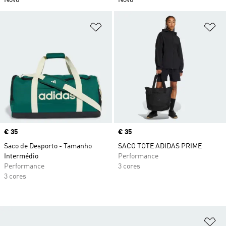
Novo
Novo
Adicionar à Lista de Desejos
Ad
Price
€ 35
Price
€ 35
Saco de Desporto - Tamanho
SACO TOTE ADIDAS PRIME
Intermédio
Performance
Performance
3 cores
3 cores
Ad