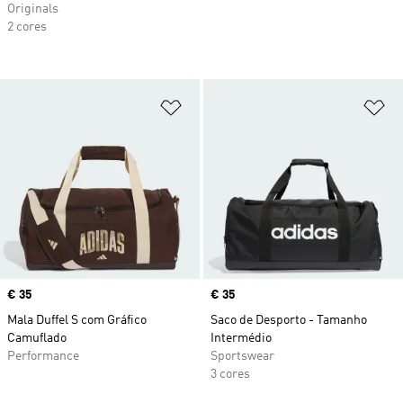
Originals
2 cores
Adicionar à Lista de Desejos
Ad
Price
€ 35
Price
€ 35
Mala Duffel S com Gráfico
Saco de Desporto - Tamanho
Camuflado
Intermédio
Performance
Sportswear
3 cores