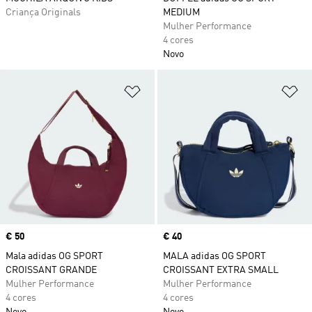
Criança Originals
MEDIUM
Mulher Performance
4 cores
Novo
Adicionar à Lista de Desejos
Ad
Price
€ 50
Price
€ 40
Mala adidas OG SPORT
MALA adidas OG SPORT
CROISSANT GRANDE
CROISSANT EXTRA SMALL
Mulher Performance
Mulher Performance
4 cores
4 cores