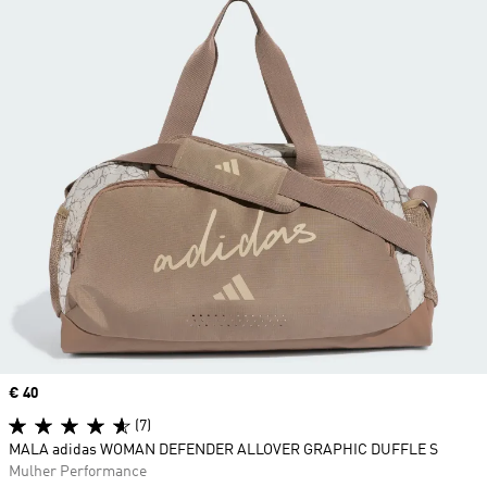
Price
€ 40
(7)
MALA adidas WOMAN DEFENDER ALLOVER GRAPHIC DUFFLE S
Mulher Performance