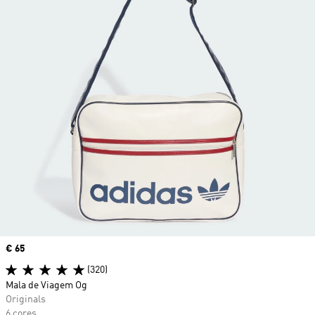
Price
€ 65
(320)
Mala de Viagem Og
Originals
6 cores