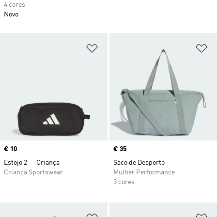
4 cores
Novo
Adicionar à Lista de Desejos
Ad
Price
€ 10
Price
€ 35
Estojo 2 — Criança
Saco de Desporto
Criança Sportswear
Mulher Performance
3 cores
Adicionar à Lista de Desejos
Ad