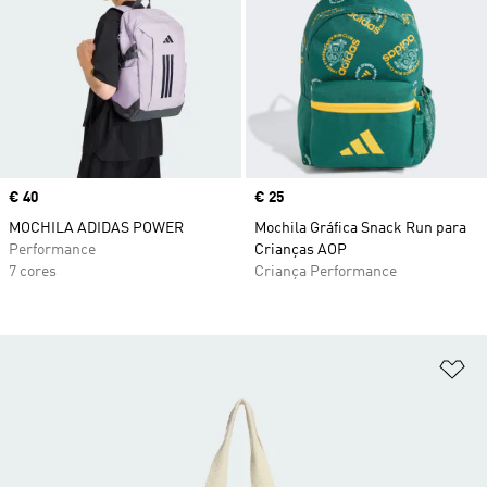
Price
€ 40
Price
€ 25
MOCHILA ADIDAS POWER
Mochila Gráfica Snack Run para
Performance
Crianças AOP
7 cores
Criança Performance
Ad