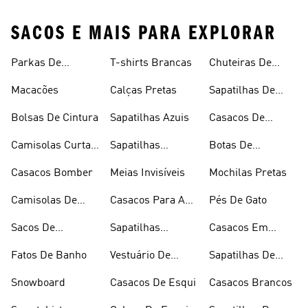
SACOS E MAIS PARA EXPLORAR
Parkas De
T-shirts Brancas
Chuteiras De
Inverno
Râguebi
Macacões
Calças Pretas
Sapatilhas De
Skateboard
Bolsas De Cintura
Sapatilhas Azuis
Casacos De
Inverno
Camisolas Curtas
Sapatilhas
Botas De
De Verão
Douradas
Caminhada
Casacos Bomber
Meias Invisíveis
Mochilas Pretas
Camisolas De
Casacos Para A
Pés De Gato
Alças
Chuva
Sacos De
Sapatilhas
Casacos Em
Desporto
Brancas
Fleece
Fatos De Banho
Vestuário De
Sapatilhas De
Desporto
Halterofilismo
Snowboard
Casacos De Esqui
Casacos Brancos