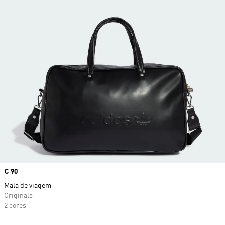
Price
€ 90
Mala de viagem
Originals
2 cores