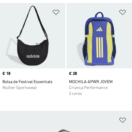
Adicionar à Lista de Desejos
Ad
Price
€ 18
Price
€ 28
Bolsa de Festival Essentials
MOCHILA APWR JOVEM
Mulher Sportswear
Criança Performance
3 cores
Ad