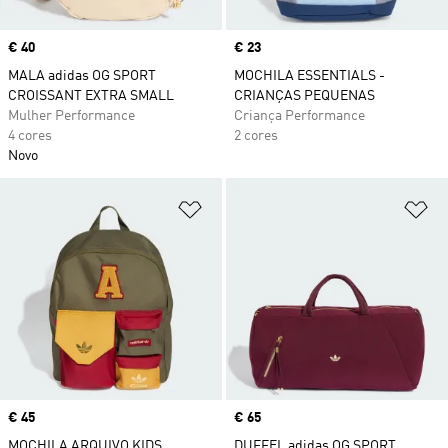
Price
€ 40
Price
€ 23
MALA adidas OG SPORT
MOCHILA ESSENTIALS -
CROISSANT EXTRA SMALL
CRIANÇAS PEQUENAS
Mulher Performance
Criança Performance
4 cores
2 cores
Novo
Adicionar à Lista de Desejos
Ad
Price
€ 45
Price
€ 65
MOCHILA ARQUIVO KIDS
DUFFEL adidas OG SPORT