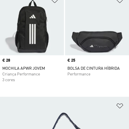
Price
€ 28
Price
€ 25
MOCHILA APWR JOVEM
BOLSA DE CINTURA HÍBRIDA
Criança Performance
Performance
3 cores
Ad