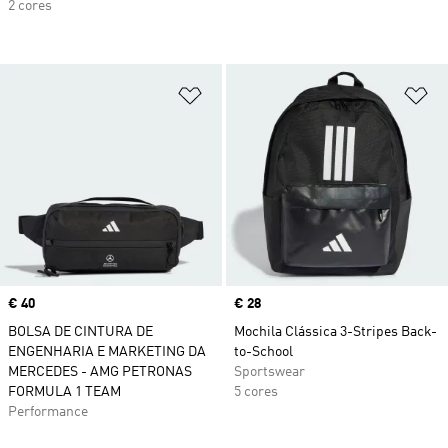
2 cores
Adicionar à Lista de Desejos
Ad
Price
€ 40
Price
€ 28
BOLSA DE CINTURA DE
Mochila Clássica 3-Stripes Back-
ENGENHARIA E MARKETING DA
to-School
MERCEDES - AMG PETRONAS
Sportswear
FORMULA 1 TEAM
5 cores
Performance