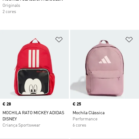
Originals
2 cores
Adicionar à Lista de Desejos
Ad
Price
€ 28
Price
€ 25
MOCHILA RATO MICKEY ADIDAS
Mochila Clássica
DISNEY
Performance
Criança Sportswear
6 cores