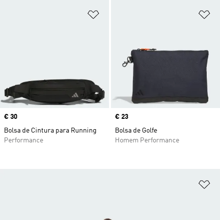
Adicionar à Lista de Desejos
Ad
Price
€ 30
Price
€ 23
Bolsa de Cintura para Running
Bolsa de Golfe
Performance
Homem Performance
Ad