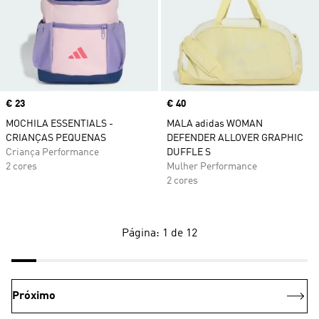
Price
€ 23
Price
€ 40
MOCHILA ESSENTIALS -
MALA adidas WOMAN
CRIANÇAS PEQUENAS
DEFENDER ALLOVER GRAPHIC
Criança Performance
DUFFLE S
2 cores
Mulher Performance
2 cores
Página: 1 de 12
Próximo