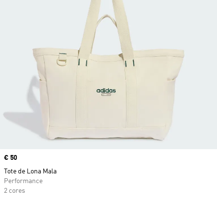
Price
€ 50
Tote de Lona Mala
Performance
2 cores