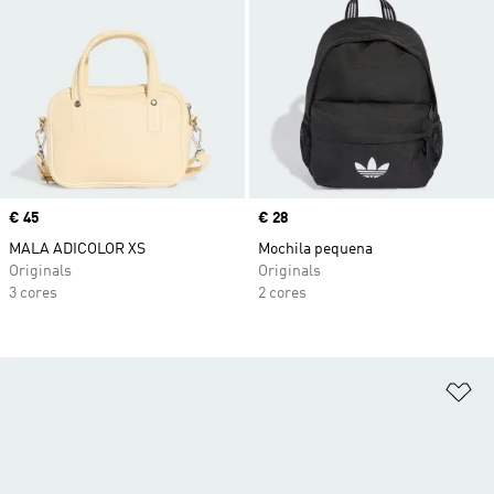
Price
€ 45
Price
€ 28
MALA ADICOLOR XS
Mochila pequena
Originals
Originals
3 cores
2 cores
Ad