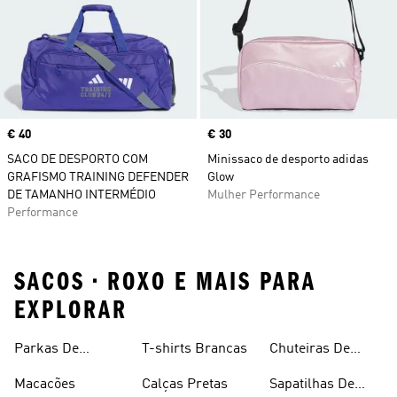
Price
€ 40
Price
€ 30
SACO DE DESPORTO COM
Minissaco de desporto adidas
GRAFISMO TRAINING DEFENDER
Glow
DE TAMANHO INTERMÉDIO
Mulher Performance
Performance
SACOS • ROXO E MAIS PARA
EXPLORAR
Parkas De
T-shirts Brancas
Chuteiras De
Inverno
Râguebi
Macacões
Calças Pretas
Sapatilhas De