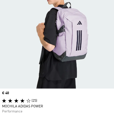
Price
€ 40
(25)
MOCHILA ADIDAS POWER
Performance