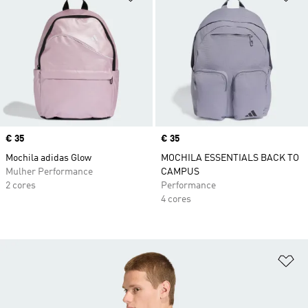
Price
€ 35
Price
€ 35
Mochila adidas Glow
MOCHILA ESSENTIALS BACK TO
Mulher Performance
CAMPUS
2 cores
Performance
4 cores
Ad