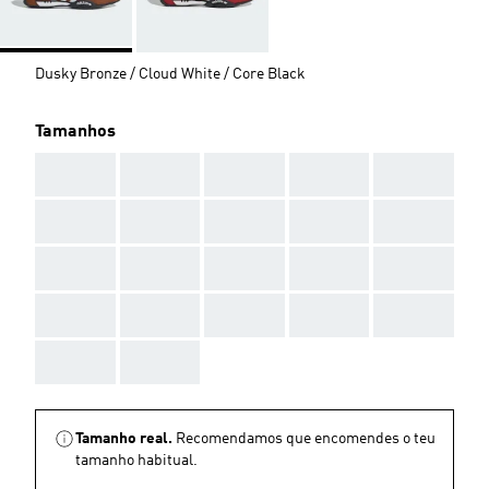
Dusky Bronze / Cloud White / Core Black
Tamanhos
AAA
AAA
AAA
AAA
AAA
AAA
AAA
AAA
AAA
AAA
AAA
AAA
AAA
AAA
AAA
AAA
AAA
AAA
AAA
AAA
AAA
AAA
Tamanho real.
Recomendamos que encomendes o teu
tamanho habitual.