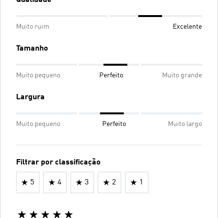
Muito ruim
Excelente
Tamanho
Muito pequeno
Perfeito
Muito grande
Largura
Muito pequeno
Perfeito
Muito largo
Filtrar por classificação
5
4
3
2
1