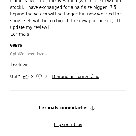
trainers over the Liberty Samba (which are now out of
stock). I have exchanged for a half size bigger (7.5)
hoping the Velcro will be longer but now worried the
shoe itself will be too big. (If the new pair are ok, I’ll
update my review)
Ler mais
G8B9S
Opinião incentivada
Traduzir
Útil?
2
0
Denunciar comentário
Ler mais comentários
Ir para filtros