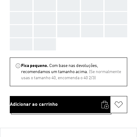
AAA
AAA
AAA
AAA
AAA
AAA
AAA
AAA
AAA
AAA
AAA
AAA
AAA
AAA
AAA
AAA
AAA
Fica pequeno.
Com base nas devoluções,
recomendamos um tamanho acima.
(Se normalmente
usas o tamanho 40, encomenda o 40 2/3)
Adicionar ao carrinho