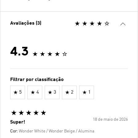
Avaliações (3)
4.3
Filtrar por classificação
5
4
3
2
1
18 de maio de 2026
Super!
Cor:
Wonder White / Wonder Beige / Alumina