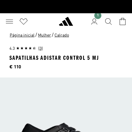
1
/
/
Página inicial
Mulher
Calçado
4.3
(3)
SAPATILHAS ADISTAR CONTROL 5 MJ
Preço
€ 110