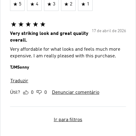
5
4
3
2
1
17 de abril de 2026
Very striking look and great quality
overall.
Very affordable for what looks and feels much more
expensive. I am really pleased with this purchase.
TJMSonny
Traduzir
Útil?
0
0
Denunciar comentário
Ir para filtros