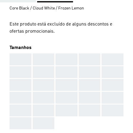
Core Black / Cloud White / Frozen Lemon
Este produto está excluído de alguns descontos e
ofertas promocionais.
Tamanhos
AAA
AAA
AAA
AAA
AAA
AAA
AAA
AAA
AAA
AAA
AAA
AAA
AAA
AAA
AAA
AAA
AAA
AAA
AAA
AAA
AAA
AAA
AAA
AAA
AAA
AAA
AAA