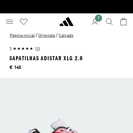
1
/
/
Página inicial
Originals
Calçado
5
(1)
SAPATILHAS ADISTAR XLG 2.0
Preço
€ 140