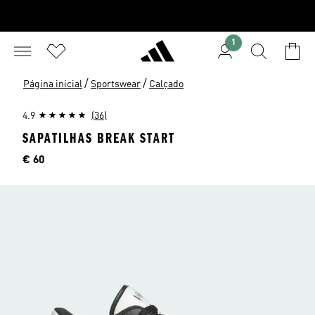
1
/
/
Página inicial
Sportswear
Calçado
4.9
(36)
SAPATILHAS BREAK START
Preço
€ 60