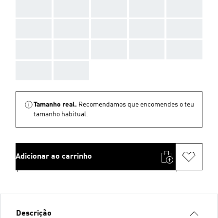
AAA
AAA
AAA
AAA
AAA
AAA
AAA
AAA
AAA
AAA
AAA
AAA
AAA
AAA
AAA
AAA
AAA
Tamanho real.
Recomendamos que encomendes o teu
tamanho habitual.
Adicionar ao carrinho
Descrição