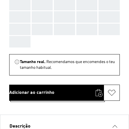
AAA
AAA
AAA
AAA
AAA
AAA
AAA
AAA
AAA
AAA
AAA
AAA
AAA
AAA
AAA
AAA
Tamanho real.
Recomendamos que encomendes o teu
tamanho habitual.
Adicionar ao carrinho
Descrição