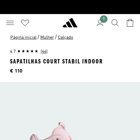
1
/
/
Página inicial
Mulher
Calçado
4.7
(44)
SAPATILHAS COURT STABIL INDOOR
Preço
€ 110