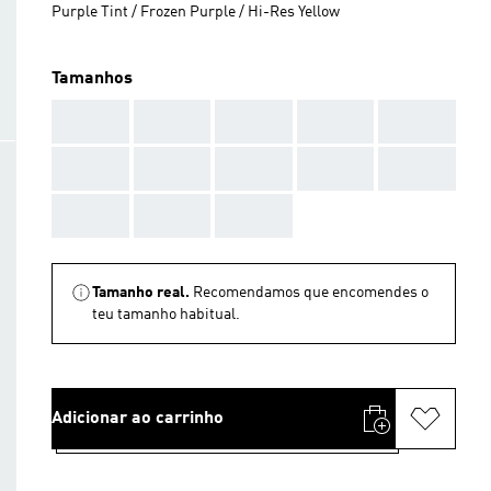
Purple Tint / Frozen Purple / Hi-Res Yellow
Tamanhos
AAA
AAA
AAA
AAA
AAA
AAA
AAA
AAA
AAA
AAA
AAA
AAA
AAA
Tamanho real.
Recomendamos que encomendes o
teu tamanho habitual.
Adicionar ao carrinho