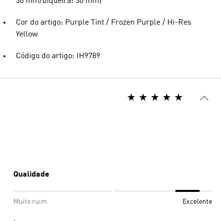
36 mm/biqueira: 30 mm)
Cor do artigo: Purple Tint / Frozen Purple / Hi-Res
Yellow
Código do artigo: IH9789
Qualidade
Muito ruim
Excelente