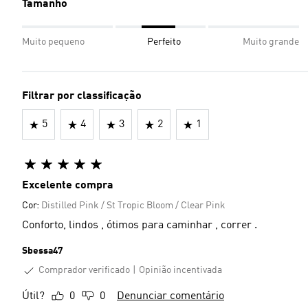
Tamanho
Muito pequeno
Perfeito
Muito grande
Filtrar por classificação
5
4
3
2
1
Excelente compra
Cor:
Distilled Pink / St Tropic Bloom / Clear Pink
Conforto, lindos , ótimos para caminhar , correr .
Sbessa47
Comprador verificado
Opinião incentivada
Útil?
0
0
Denunciar comentário