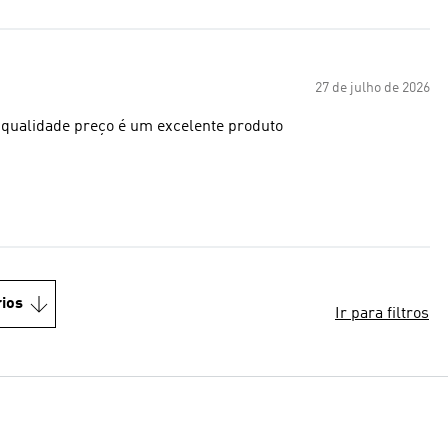
27 de julho de 2026
confortaveise com excelente amortecimento. em termos de qualidade preço é um excelente produto
ios
Ir para filtros