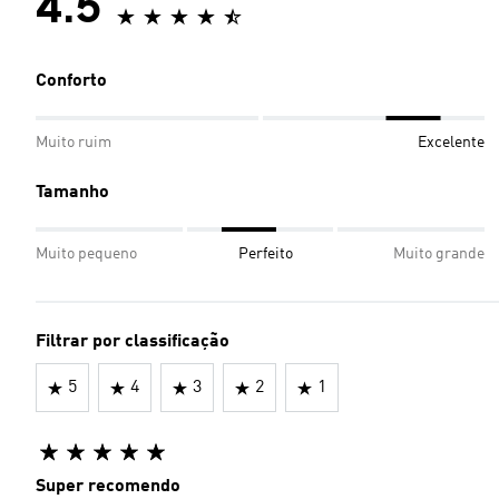
4.5
Conforto
Muito ruim
Excelente
Tamanho
Muito pequeno
Perfeito
Muito grande
Filtrar por classificação
5
4
3
2
1
Super recomendo