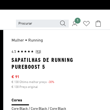
1
Mulher • Running
4.5
(93)
SAPATILHAS DE RUNNING
PUREBOOST 5
Preço com desconto
€ 91
€ 130 Último melhor preço
-30%
Desconto
€ 130 Preço original
Cores
Core Black / Core Black / Core Black