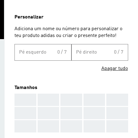
Personalizar
Adiciona um nome ou número para personalizar o
teu produto adidas ou criar o presente perfeito!
Pé esquerdo
0 / 7
Pé direito
0 / 7
Apagar tudo
Tamanhos
AAA
AAA
AAA
AAA
AAA
AAA
AAA
AAA
AAA
AAA
AAA
AAA
AAA
AAA
AAA