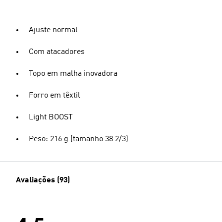
Ajuste normal
Com atacadores
Topo em malha inovadora
Forro em têxtil
Light BOOST
Peso: 216 g (tamanho 38 2/3)
Avaliações (93)