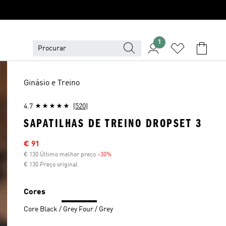
1
Ginásio e Treino
4.7
(520)
SAPATILHAS DE TREINO DROPSET 3
Preço com desconto
€ 91
€ 130 Último melhor preço
-30%
Desconto
€ 130 Preço original
Cores
Core Black / Grey Four / Grey