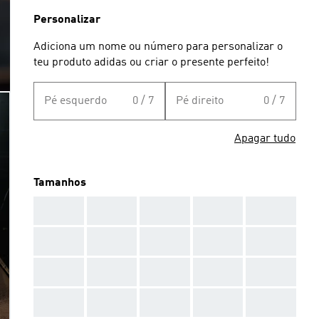
Personalizar
Adiciona um nome ou número para personalizar o
teu produto adidas ou criar o presente perfeito!
Pé esquerdo
0 / 7
Pé direito
0 / 7
Apagar tudo
Tamanhos
AAA
AAA
AAA
AAA
AAA
AAA
AAA
AAA
AAA
AAA
AAA
AAA
AAA
AAA
AAA
AAA
AAA
AAA
AAA
AAA