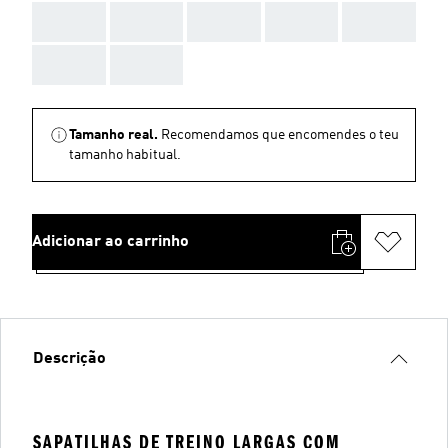
AAA
AAA
AAA
AAA
AAA
AAA
AAA
Tamanho real.
Recomendamos que encomendes o teu
tamanho habitual.
Adicionar ao carrinho
Descrição
SAPATILHAS DE TREINO LARGAS COM