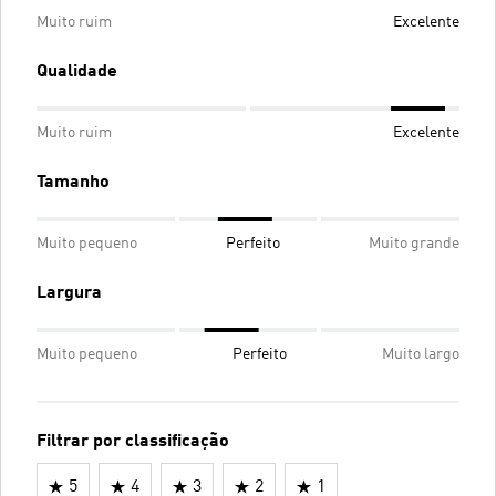
Muito ruim
Excelente
Qualidade
Muito ruim
Excelente
Tamanho
Muito pequeno
Perfeito
Muito grande
Largura
Muito pequeno
Perfeito
Muito largo
Filtrar por classificação
5
4
3
2
1