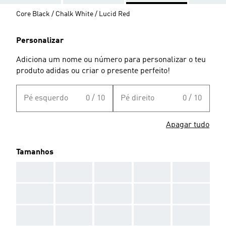
Core Black / Chalk White / Lucid Red
Personalizar
Adiciona um nome ou número para personalizar o teu
produto adidas ou criar o presente perfeito!
Pé esquerdo
0 / 10
Pé direito
0 / 10
Apagar tudo
Tamanhos
AAA
AAA
AAA
AAA
AAA
AAA
AAA
AAA
AAA
AAA
AAA
AAA
AAA
AAA
AAA