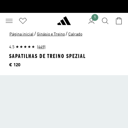
1
/
/
Página inicial
Ginásio e Treino
Calçado
4.5
(449)
SAPATILHAS DE TREINO SPEZIAL
Preço
€ 120