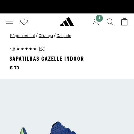
1
/
/
Página inicial
Criança
Calçado
4.8
(26)
SAPATILHAS GAZELLE INDOOR
Preço
€ 70