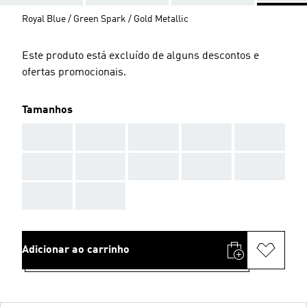
Royal Blue / Green Spark / Gold Metallic
Este produto está excluído de alguns descontos e
ofertas promocionais.
Tamanhos
AAA
AAA
AAA
AAA
AAA
AAA
AAA
AAA
AAA
AAA
AAA
AAA
Adicionar ao carrinho