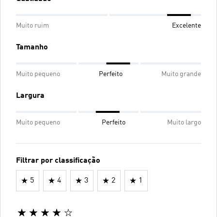
Muito ruim
Excelente
Tamanho
Muito pequeno
Perfeito
Muito grande
Largura
Muito pequeno
Perfeito
Muito largo
Filtrar por classificação
5
4
3
2
1