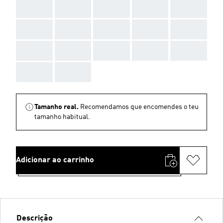
AAA
AAA
AAA
AAA
AAA
AAA
AAA
AAA
AAA
AAA
AAA
AAA
AAA
AAA
AAA
AAA
AAA
Tamanho real.
Recomendamos que encomendes o teu
tamanho habitual.
Adicionar ao carrinho
Descrição