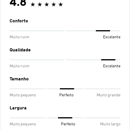
4.8
Conforto
Muito ruim
Excelente
Qualidade
Muito ruim
Excelente
Tamanho
Muito pequeno
Perfeito
Muito grande
Largura
Muito pequeno
Perfeito
Muito largo