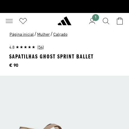
1
/
/
Página inicial
Mulher
Calçado
4.8
(54)
SAPATILHAS GHOST SPRINT BALLET
Preço
€ 90