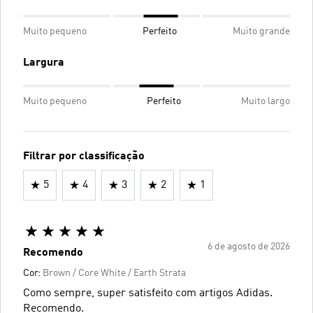
Muito pequeno
Perfeito
Muito grande
Largura
Muito pequeno
Perfeito
Muito largo
Filtrar por classificação
5
4
3
2
1
6 de agosto de 2026
Recomendo
Cor:
Brown / Core White / Earth Strata
Como sempre, super satisfeito com artigos Adidas.
Recomendo.