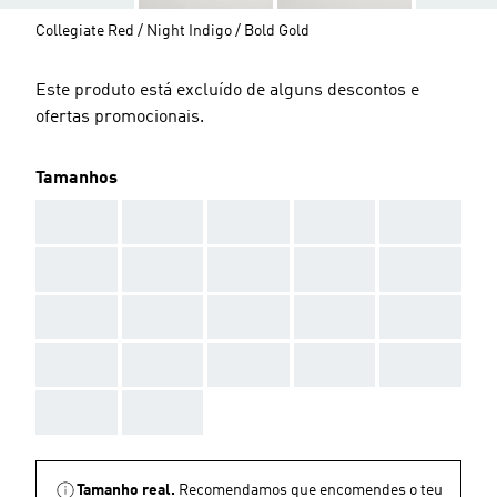
Collegiate Red / Night Indigo / Bold Gold
Este produto está excluído de alguns descontos e
ofertas promocionais.
Tamanhos
AAA
AAA
AAA
AAA
AAA
AAA
AAA
AAA
AAA
AAA
AAA
AAA
AAA
AAA
AAA
AAA
AAA
AAA
AAA
AAA
AAA
AAA
Tamanho real.
Recomendamos que encomendes o teu