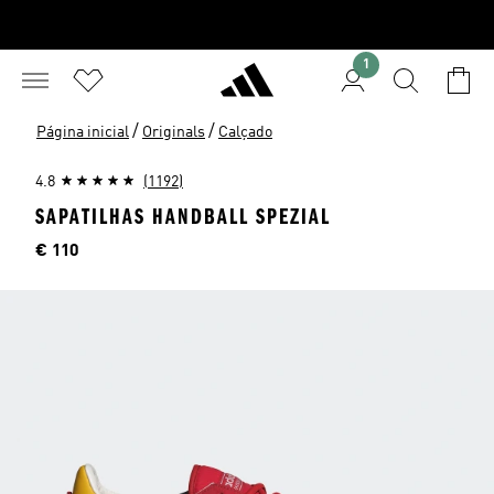
1
/
/
Página inicial
Originals
Calçado
4.8
(1192)
SAPATILHAS HANDBALL SPEZIAL
Preço
€ 110