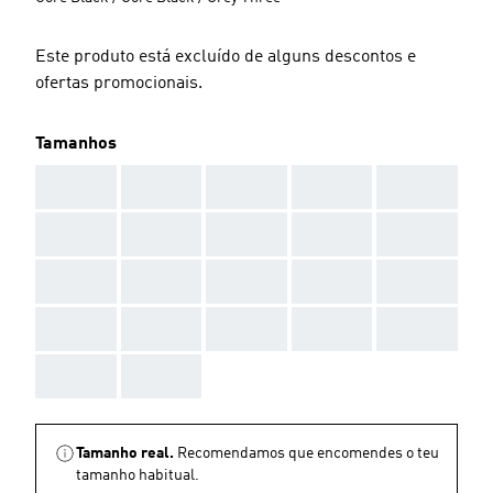
Este produto está excluído de alguns descontos e
ofertas promocionais.
Tamanhos
AAA
AAA
AAA
AAA
AAA
AAA
AAA
AAA
AAA
AAA
AAA
AAA
AAA
AAA
AAA
AAA
AAA
AAA
AAA
AAA
AAA
AAA
Tamanho real.
Recomendamos que encomendes o teu
tamanho habitual.