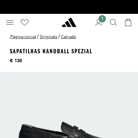
1
/
/
Página inicial
Originals
Calçado
SAPATILHAS HANDBALL SPEZIAL
Preço
€ 130