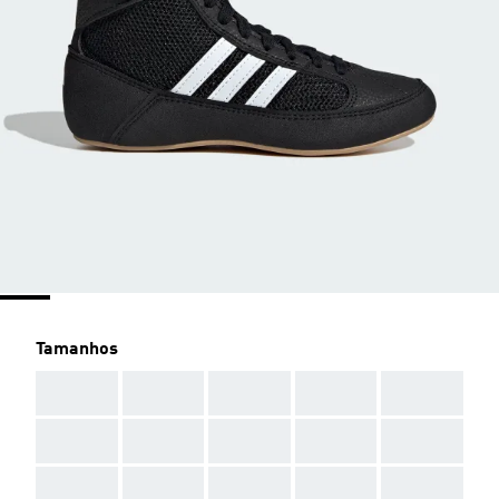
Tamanhos
AAA
AAA
AAA
AAA
AAA
AAA
AAA
AAA
AAA
AAA
AAA
AAA
AAA
AAA
AAA