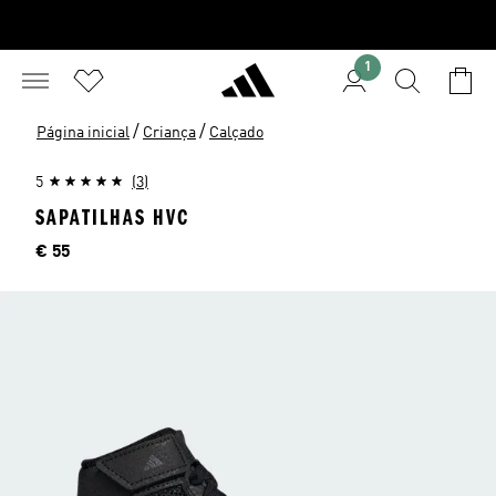
1
/
/
Página inicial
Criança
Calçado
5
(3)
SAPATILHAS HVC
Preço
€ 55