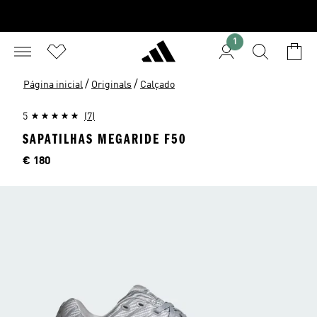
1
/
/
Página inicial
Originals
Calçado
5
(7)
SAPATILHAS MEGARIDE F50
Preço
€ 180