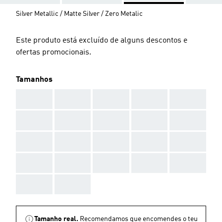
Silver Metallic / Matte Silver / Zero Metalic
Este produto está excluído de alguns descontos e
ofertas promocionais.
Tamanhos
AAA
AAA
AAA
AAA
AAA
AAA
AAA
AAA
AAA
AAA
AAA
AAA
AAA
AAA
AAA
AAA
AAA
AAA
AAA
AAA
AAA
AAA
Tamanho real.
Recomendamos que encomendes o teu