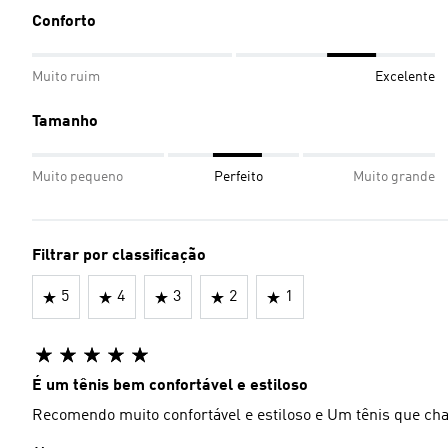
Conforto
Muito ruim
Excelente
Tamanho
Muito pequeno
Perfeito
Muito grande
Filtrar por classificação
5
4
3
2
1
É um tênis bem confortável e estiloso
Recomendo muito confortável e estiloso e Um tênis que ch