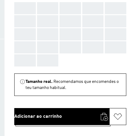
AAA
AAA
AAA
AAA
AAA
AAA
AAA
AAA
AAA
AAA
AAA
AAA
AAA
AAA
AAA
AAA
AAA
AAA
AAA
AAA
AAA
AAA
Tamanho real.
Recomendamos que encomendes o
teu tamanho habitual.
Adicionar ao carrinho