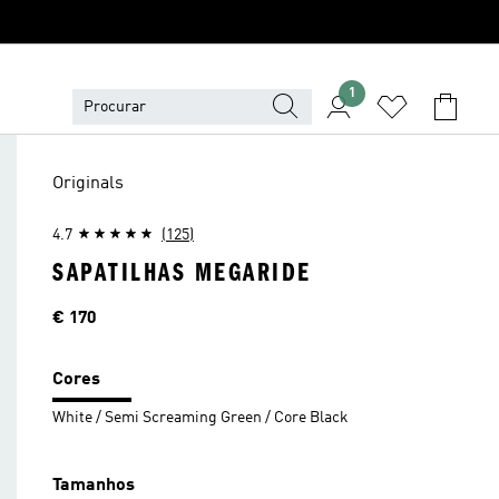
1
Originals
4.7
(125)
SAPATILHAS MEGARIDE
Preço
€ 170
Cores
White / Semi Screaming Green / Core Black
Tamanhos