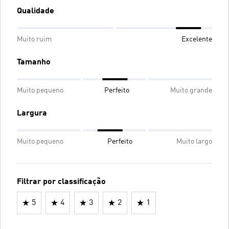
Qualidade
Muito ruim
Excelente
Tamanho
Muito pequeno
Perfeito
Muito grande
Largura
Muito pequeno
Perfeito
Muito largo
Filtrar por classificação
5
4
3
2
1