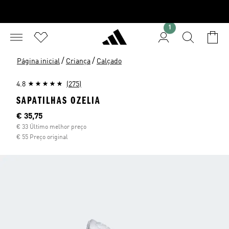
1
/
/
Página inicial
Criança
Calçado
4.8
(275)
SAPATILHAS OZELIA
Preço atual
€ 35,75
€ 33 Último melhor preço
€ 55 Preço original