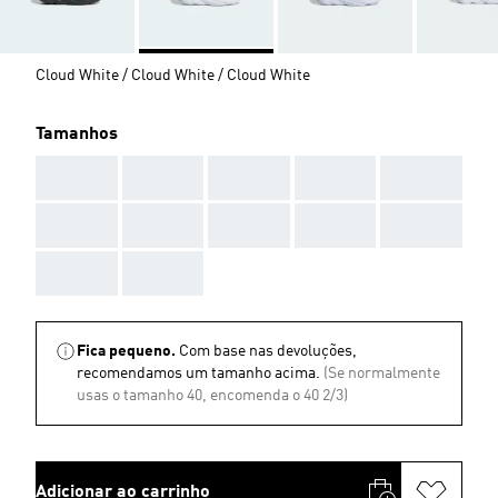
Cloud White / Cloud White / Cloud White
Tamanhos
AAA
AAA
AAA
AAA
AAA
AAA
AAA
AAA
AAA
AAA
AAA
AAA
Fica pequeno.
Com base nas devoluções,
recomendamos um tamanho acima.
(Se normalmente
usas o tamanho 40, encomenda o 40 2/3)
Adicionar ao carrinho