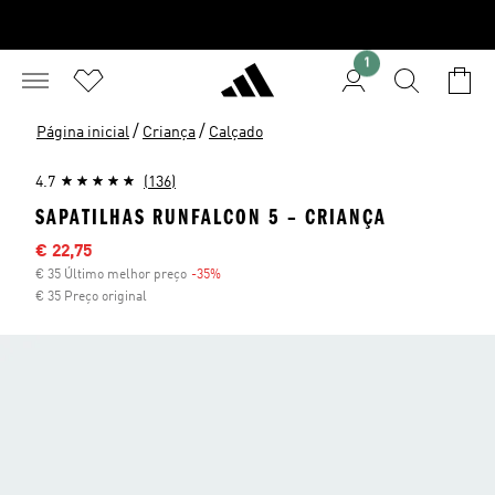
1
/
/
Página inicial
Criança
Calçado
4.7
(136)
SAPATILHAS RUNFALCON 5 – CRIANÇA
Preço com desconto
€ 22,75
€ 35 Último melhor preço
-35%
Desconto
€ 35 Preço original