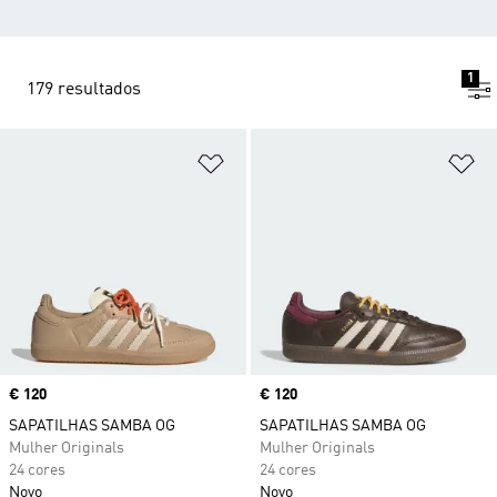
1
179 resultados
Adicionar à Lista de Desejos
Ad
Price
€ 120
Price
€ 120
SAPATILHAS SAMBA OG
SAPATILHAS SAMBA OG
Mulher Originals
Mulher Originals
24 cores
24 cores
Novo
Novo