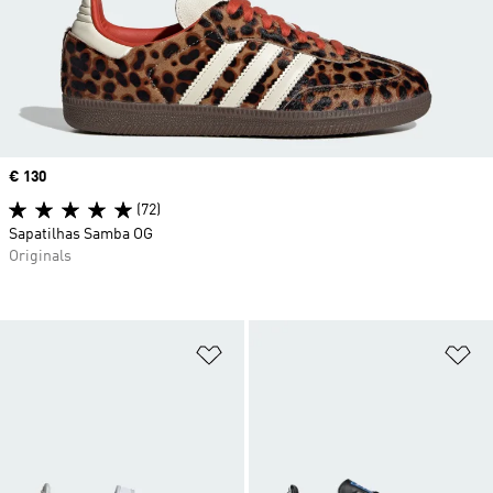
Price
€ 130
(72)
Sapatilhas Samba OG
Originals
Adicionar à Lista de Desejos
Ad