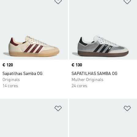
Adicionar à Lista de Desejos
Ad
Price
€ 120
Price
€ 130
Sapatilhas Samba OG
SAPATILHAS SAMBA OG
Originals
Mulher Originals
14 cores
24 cores
Adicionar à Lista de Desejos
Ad