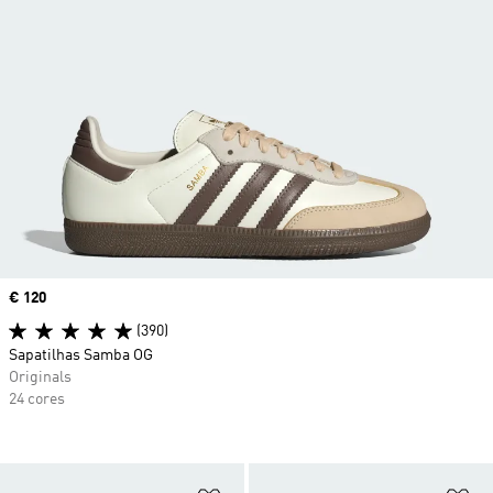
Price
€ 120
(390)
Sapatilhas Samba OG
Originals
24 cores