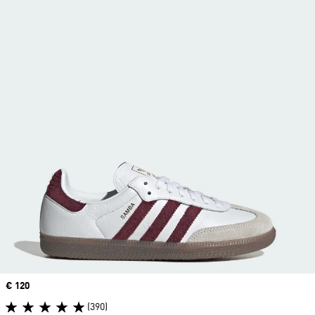
Price
€ 120
(390)