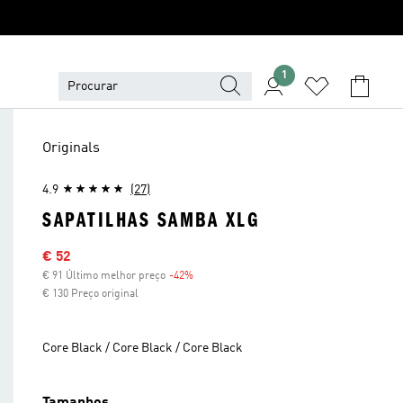
1
Originals
4.9
(27)
SAPATILHAS SAMBA XLG
Preço com desconto
€ 52
€ 91 Último melhor preço
-42%
Desconto
€ 130 Preço original
Core Black / Core Black / Core Black