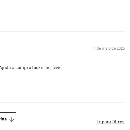
1 de maio de 2025
juda a compro looks incríveis
ios
Ir para filtros