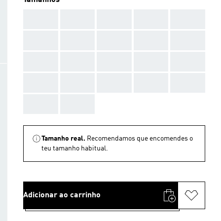
Tamanhos
AAA
AAA
AAA
AAA
AAA
AAA
AAA
AAA
AAA
AAA
AAA
AAA
AAA
AAA
AAA
AAA
AAA
AAA
AAA
AAA
AAA
AAA
Tamanho real.
Recomendamos que encomendes o
teu tamanho habitual.
Adicionar ao carrinho