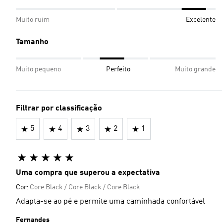
Muito ruim
Excelente
Tamanho
Muito pequeno
Perfeito
Muito grande
Filtrar por classificação
5
4
3
2
1
Uma compra que superou a expectativa
Cor:
Core Black / Core Black / Core Black
Adapta-se ao pé e permite uma caminhada confortável
Fernandes