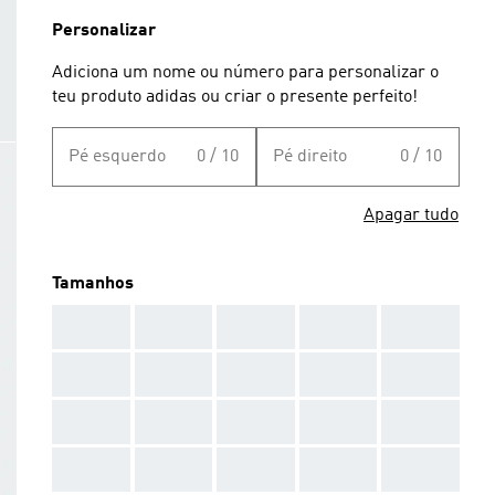
Personalizar
Adiciona um nome ou número para personalizar o
teu produto adidas ou criar o presente perfeito!
Pé esquerdo
0 / 10
Pé direito
0 / 10
Apagar tudo
Tamanhos
AAA
AAA
AAA
AAA
AAA
AAA
AAA
AAA
AAA
AAA
AAA
AAA
AAA
AAA
AAA
AAA
AAA
AAA
AAA
AAA