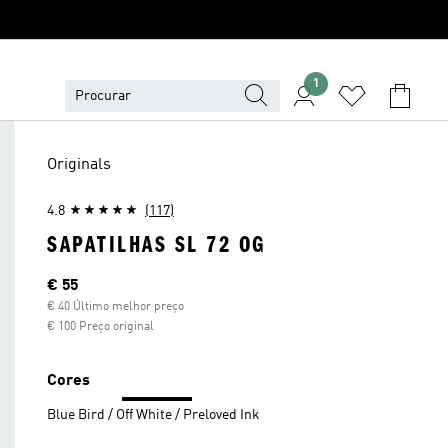
1
Originals
4.8
(117)
SAPATILHAS SL 72 OG
Preço atual
€ 55
€ 40 Último melhor preço
€ 100 Preço original
Cores
Blue Bird / Off White / Preloved Ink