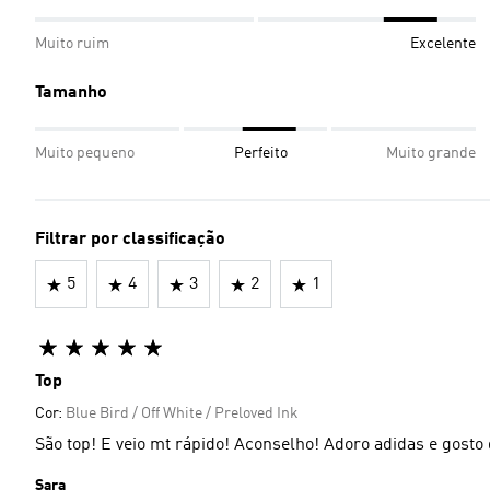
Muito ruim
Excelente
Tamanho
Muito pequeno
Perfeito
Muito grande
Filtrar por classificação
5
4
3
2
1
Top
Cor:
Blue Bird / Off White / Preloved Ink
São top! E veio mt rápido! Aconselho! Adoro adidas e gosto
Sara